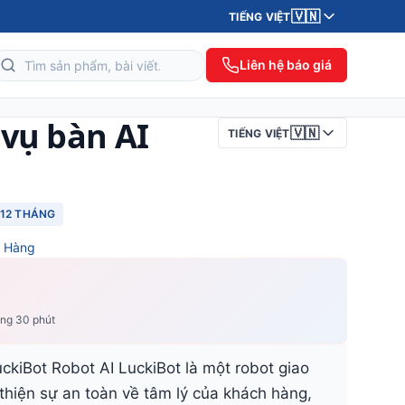
🇻🇳
TIẾNG VIỆT
Liên hệ báo giá
vụ bàn AI
🇻🇳
TIẾNG VIỆT
12 THÁNG
à Hàng
ong 30 phút
LuckiBot Robot AI LuckiBot là một robot giao
 thiện sự an toàn về tâm lý của khách hàng,