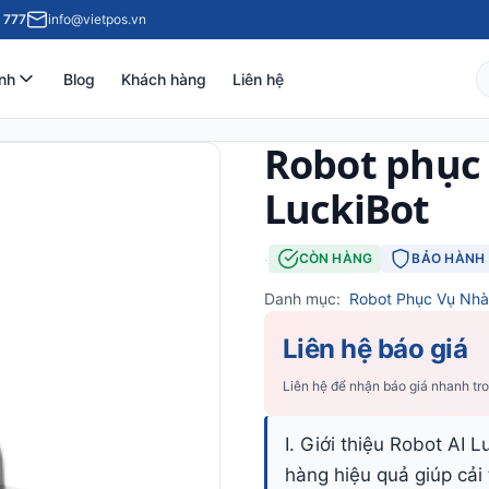
 777
info@vietpos.vn
nh
Blog
Khách hàng
Liên hệ
Robot phục 
LuckiBot
·
CÒN HÀNG
BẢO HÀNH 
Danh mục:
Robot Phục Vụ Nh
Liên hệ báo giá
Liên hệ để nhận báo giá nhanh tr
I. Giới thiệu Robot AI 
hàng hiệu quả giúp cải