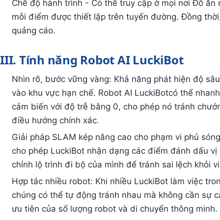
Chế độ hành trình - Có thể truy cập ở mọi nơi Đồ ăn
mỗi điểm được thiết lập trên tuyến đường. Đồng thời
quảng cáo.
III. Tính năng Robot AI LuckiBot
Nhìn rõ, bước vững vàng: Khả năng phát hiện độ sâu 
vào khu vực hạn chế. Robot AI LuckiBotcó thể nhanh
cảm biến với độ trễ bằng 0, cho phép nó tránh chướn
điều hướng chính xác.
Giải pháp SLAM kép nâng cao cho phạm vi phủ sóng 
cho phép LuckiBot nhận dạng các điểm đánh dấu vị t
chỉnh lộ trình đi bộ của mình để tránh sai lệch khỏi 
Hợp tác nhiều robot: Khi nhiều LuckiBot làm việc t
chúng có thể tự động tránh nhau mà không cần sự c
ưu tiên của số lượng robot và di chuyển thông minh.