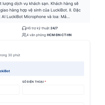
ất lượng dịch vụ khách sạn. Khách hàng sẽ
giao hàng hợp vệ sinh của LuckiBot. II. Đặc
 AI LuckiBot Microphone và loa: Mả…
Hỗ trợ kỹ thuật
24/7
4 văn phòng
HCM·ĐN·CT·HN
trong 30 phút
ckiBot
SỐ ĐIỆN THOẠI
*