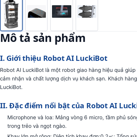
Mô tả sản phẩm
I. Giới thiệu Robot AI LuckiBot
Robot AI LuckiBot là một robot giao hàng hiệu quả giúp c
cảm nhận và chất lượng dịch vụ khách sạn. Khách hàng
LuckiBot.
II. Đặc điểm nổi bật của Robot AI Luck
Microphone và loa: Mảng vòng 6 micro, tầm phủ són
trong trẻo và ngọt ngào.
Khay lớn mở rộng: Diện tích khay đơn:0,2㎡; Tổng s