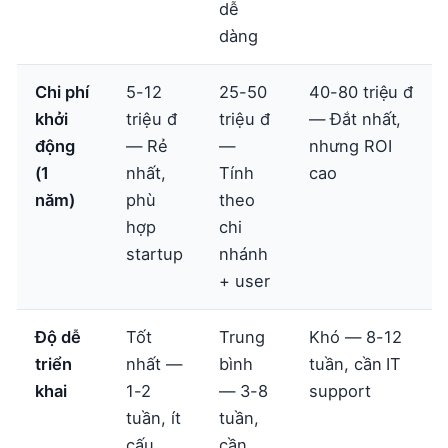
dễ
dàng
Chi phí
5-12
25-50
40-80 triệu đ
khởi
triệu đ
triệu đ
— Đắt nhất,
động
— Rẻ
—
nhưng ROI
(1
nhất,
Tính
cao
năm)
phù
theo
hợp
chi
startup
nhánh
+ user
Độ dễ
Tốt
Trung
Khó — 8-12
triển
nhất —
bình
tuần, cần IT
khai
1-2
— 3-8
support
tuần, ít
tuần,
cấu
cần