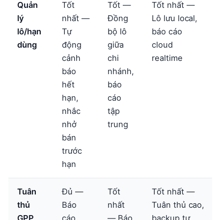
Quản
Tốt
Tốt —
Tốt nhất —
lý
nhất —
Đồng
Lô lưu local,
lô/hạn
Tự
bộ lô
báo cáo
dùng
động
giữa
cloud
cảnh
chi
realtime
báo
nhánh,
hết
báo
hạn,
cáo
nhắc
tập
nhở
trung
bán
trước
hạn
Tuân
Đủ —
Tốt
Tốt nhất —
thủ
Báo
nhất
Tuân thủ cao,
GPP
cáo
— Báo
backup tự