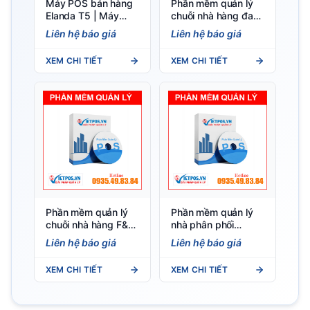
Máy POS bán hàng
Phần mềm quản lý
Elanda T5 | Máy
chuỗi nhà hàng đa
Tính Tiền Màn Hình
chi nhánh — Việt
Liên hệ báo giá
Liên hệ báo giá
Cảm Ứng
POS
XEM CHI TIẾT
XEM CHI TIẾT
Phần mềm quản lý
Phần mềm quản lý
chuỗi nhà hàng F&B
nhà phân phối
— Việt POS đa chi
VietPOS — Đơn sỉ,
Liên hệ báo giá
Liên hệ báo giá
nhánh
công nợ, tuyến bán
hàng
XEM CHI TIẾT
XEM CHI TIẾT