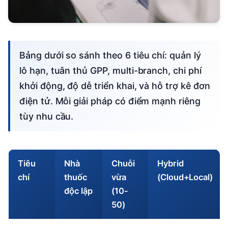
Bảng dưới so sánh theo 6 tiêu chí: quản lý
lô hạn, tuân thủ GPP, multi-branch, chi phí
khởi động, độ dễ triển khai, và hỗ trợ kê đơn
điện tử. Mỗi giải pháp có điểm mạnh riêng
tùy nhu cầu.
Tiêu
Nhà
Chuỗi
Hybrid
chí
thuốc
vừa
(Cloud+Local)
độc lập
(10-
50)