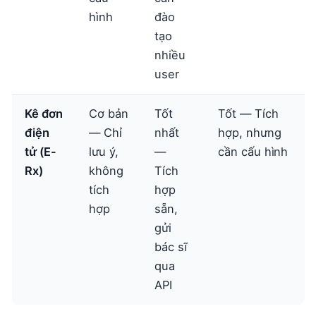
hình
đào
tạo
nhiều
user
Kê đơn
Cơ bản
Tốt
Tốt — Tích
điện
— Chỉ
nhất
hợp, nhưng
tử (E-
lưu ý,
—
cần cấu hình
Rx)
không
Tích
tích
hợp
hợp
sẵn,
gửi
bác sĩ
qua
API