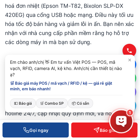
hoá đơn nhiệt (Epson TM-T82, Bixolon SLP-DX
420EG) qua cổng USB hoặc mạng. Điều này tối ưu
hóa tốc độ bán hàng và giảm lỗi in ấn. Bạn nên xác
nhận với nhà cung cấp phần mềm rằng họ hỗ trợ
các dòng máy in mà bạn sử dụng.
Em chào anh/chị 👋 Em tư vấn Việt POS — POS, mã
Chi phí phần mềm quản lý dược có
vạch, RFID, camera AI, kệ kho. Anh/chị cần thiết bị nào
ạ?
bao gồm hỗ trợ sau bán hàng
🛒 Báo giá máy POS / mã vạch / RFID / kệ — giá rẻ giật
không?
mình, em báo nhanh!
💵 Báo giá
🛒 Combo SP
📦 Có sẵn
Tùy nhà cung cấp. Một số bao gồm training,
hotline 24/7, cập nhật quy định mới, và hỗ trợ lỗi
1
kỹ thuật. Một số khác tính thêm phí. Nên hỏi rõ
Gọi ngay
Báo giá
trước khi ký hợp đồng để tránh bất ngờ. Phần