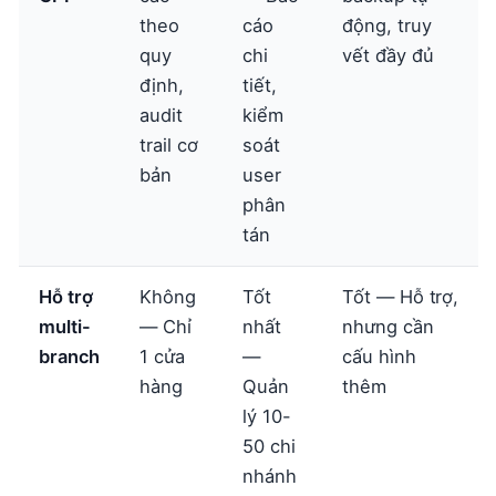
theo
cáo
động, truy
quy
chi
vết đầy đủ
định,
tiết,
audit
kiểm
trail cơ
soát
bản
user
phân
tán
Hỗ trợ
Không
Tốt
Tốt — Hỗ trợ,
multi-
— Chỉ
nhất
nhưng cần
branch
1 cửa
—
cấu hình
hàng
Quản
thêm
lý 10-
50 chi
nhánh