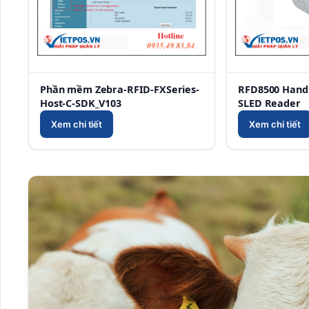
Phần mềm Zebra-RFID-FXSeries-
RFD8500 Hand
Host-C-SDK_V103
SLED Reader
Xem chi tiết
Xem chi tiết