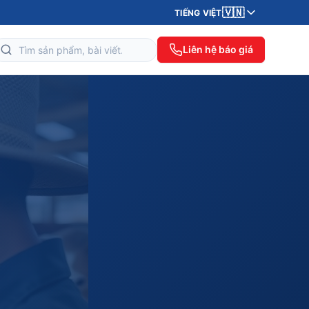
🇻🇳
TIẾNG VIỆT
Liên hệ báo giá