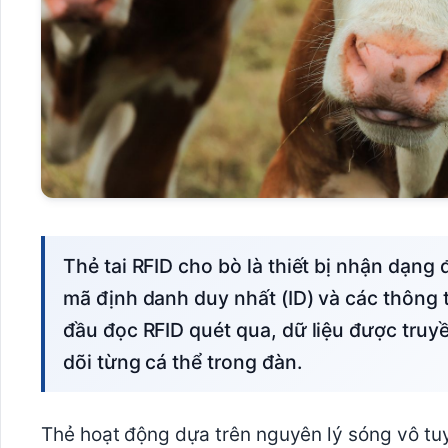
Thẻ tai RFID cho bò là thiết bị nhận dạng điện tử gắn trên tai gia súc, chứa chip lưu trữ
mã định danh duy nhất (ID) và các thông t
đầu đọc RFID quét qua, dữ liệu được truy
dõi từng cá thể trong đàn.
Thẻ hoạt động dựa trên nguyên lý sóng vô tuy