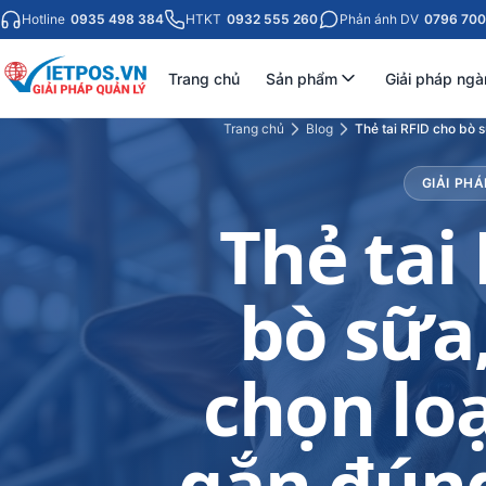
Hotline
0935 498 384
HTKT
0932 555 260
Phản ánh DV
0796 700
Trang chủ
Sản phẩm
Giải pháp ngà
Trang chủ
Blog
Thẻ tai RFID cho bò s
GIẢI PHÁ
Thẻ tai
bò sữa,
chọn loạ
gắn đúng