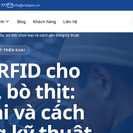
 777
info@vietpos.vn
nh
Blog
Khách hàng
Liên hệ
ữa, bò thịt: chọn loại và cách gắn đúng kỹ thuật
P TRIỂN KHAI
 RFID cho
 bò thịt:
i và cách
 kỹ thuật