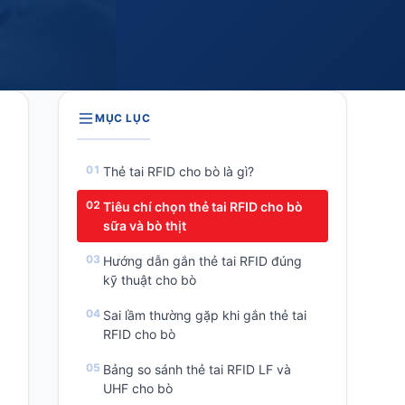
MỤC LỤC
Thẻ tai RFID cho bò là gì?
Tiêu chí chọn thẻ tai RFID cho bò
sữa và bò thịt
Hướng dẫn gắn thẻ tai RFID đúng
kỹ thuật cho bò
Sai lầm thường gặp khi gắn thẻ tai
RFID cho bò
Bảng so sánh thẻ tai RFID LF và
UHF cho bò