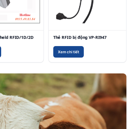
held RFID/1D/2D
Thẻ RFID bị động VP-RI947
Xem chi tiết