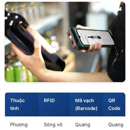
Thuộc
RFID
Mã vạch
QR
tính
(Barcode)
Code
Phương
Sóng vô
Quang
Quang