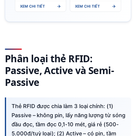
R400 - Fixed Mount
XEM CHI TIẾT
XEM CHI TIẾT
RFID Reader
Phân loại thẻ RFID:
Passive, Active và Semi-
Passive
Thẻ RFID được chia làm 3 loại chính: (1)
Passive – không pin, lấy năng lượng từ sóng
đầu đọc, tầm đọc 0,1-10 mét, giá rẻ (500-
5.000đ/tuỳ loại); (2) Active – có pin, tầm