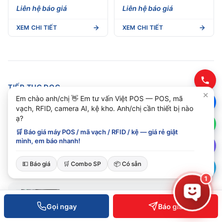
11/13) - Đầu đọc RFID
in nhiệt trực tiếp/ chuyển
Liên hệ báo giá
Liên hệ báo giá
UHF Cầm Tay
nhiệt
XEM CHI TIẾT
XEM CHI TIẾT
TIẾP TỤC ĐỌC
Em chào anh/chị 👋 Em tư vấn Việt POS — POS, mã
Bài viết cùng chủ đề
vạch, RFID, camera AI, kệ kho. Anh/chị cần thiết bị nào
ạ?
🛒 Báo giá máy POS / mã vạch / RFID / kệ — giá rẻ giật
Máy in bill hóa đơn nhiệt chuyên
mình, em báo nhanh!
nghiệp cho doanh nghiệp Miền
Trung
Đọc bài
💵 Báo giá
🛒 Combo SP
📦 Có sẵn
1
Quản lý bán hàng bằng mã vạch cho
doanh nghiệp Việt 2026
Gọi ngay
Báo giá
Đọc bài