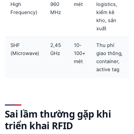
High
960
mét
logistics,
Frequency)
MHz
kiểm kê
kho, sản
xuất
SHF
2,45
10-
Thu phí
(Microwave)
GHz
100+
giao thông,
mét
container,
active tag
Sai lầm thường gặp khi
triển khai RFID