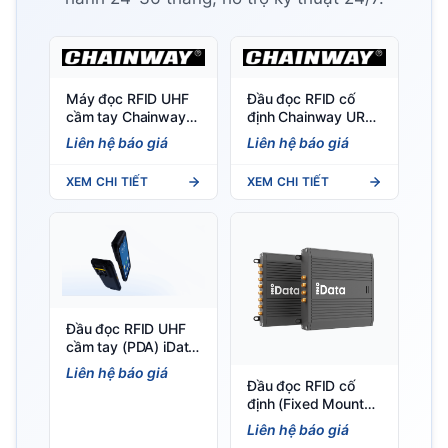
Máy đọc RFID UHF
Đầu đọc RFID cố
cầm tay Chainway
định Chainway UR4
C66 (Android 11/13)
4 cổng, chip Impinj E
Liên hệ báo giá
Liên hệ báo giá
- Tích hợp RFID, nhẹ
Series
297g, IP65
XEM CHI TIẾT
XEM CHI TIẾT
Đầu đọc RFID UHF
cầm tay (PDA) iData
T2X 5G Portable
Liên hệ báo giá
RFID Mobile
Đầu đọc RFID cố
Terminal UHF RFID
định (Fixed Mount
PDA
Reader) Đầu đọc
Liên hệ báo giá
RFID cố định iData