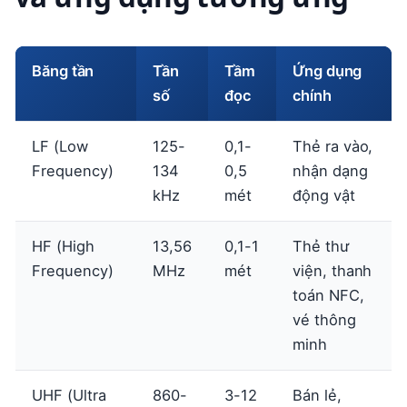
Băng tần
Tần
Tầm
Ứng dụng
số
đọc
chính
LF (Low
125-
0,1-
Thẻ ra vào,
Frequency)
134
0,5
nhận dạng
kHz
mét
động vật
HF (High
13,56
0,1-1
Thẻ thư
Frequency)
MHz
mét
viện, thanh
toán NFC,
vé thông
minh
UHF (Ultra
860-
3-12
Bán lẻ,