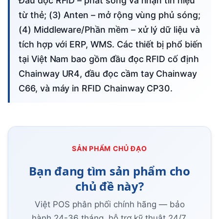
Đầu đọc RFID – phát sóng và nhận tín hiệu
từ thẻ; (3) Anten – mở rộng vùng phủ sóng;
(4) Middleware/Phần mềm – xử lý dữ liệu và
tích hợp với ERP, WMS. Các thiết bị phổ biến
tại Việt Nam bao gồm đầu đọc RFID cố định
Chainway UR4, đầu đọc cầm tay Chainway
C66, và máy in RFID Chainway CP30.
SẢN PHẨM CHỦ ĐẠO
Bạn đang tìm sản phẩm cho
chủ đề này?
Việt POS phân phối chính hãng — bảo
hành 24-36 tháng, hỗ trợ kỹ thuật 24/7.