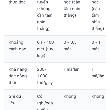
thức đọc
tuyến
học (cần
học
(không
tầm nhìn
(cần
cần tầm
thẳng)
tầm
nhìn
nhìn
thẳng)
thẳng)
Khoảng
0,1 - 100
0 - 0,5
0 - 1
cách đọc
mét (tuỳ
mét
mét
loại)
Khả năng
200-
1 mã/lần
1
đọc đồng
1.000
mã/lần
thời
thẻ/giây
Ghi dữ
Có
Không
Không
liệu
(ghi/xoá
nhiều