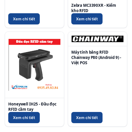
Zebra MC3390XR - Kiểm
kho RFID
Xem chi tiết
Xem chi tiết
Máy tính bảng RFID
Chainway P80 (Android 9) -
Việt POS
Honeywell IH25 - Đầu đọc
RFID cầm tay
Xem chi tiết
Xem chi tiết