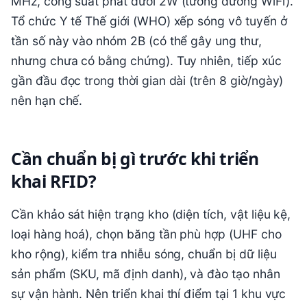
MHz, công suất phát dưới 2W (tương đương WiFi).
Tổ chức Y tế Thế giới (WHO) xếp sóng vô tuyến ở
tần số này vào nhóm 2B (có thể gây ung thư,
nhưng chưa có bằng chứng). Tuy nhiên, tiếp xúc
gần đầu đọc trong thời gian dài (trên 8 giờ/ngày)
nên hạn chế.
Cần chuẩn bị gì trước khi triển
khai RFID?
Cần khảo sát hiện trạng kho (diện tích, vật liệu kệ,
loại hàng hoá), chọn băng tần phù hợp (UHF cho
kho rộng), kiểm tra nhiễu sóng, chuẩn bị dữ liệu
sản phẩm (SKU, mã định danh), và đào tạo nhân
sự vận hành. Nên triển khai thí điểm tại 1 khu vực