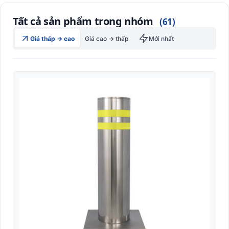
Máy đọc vân tay công nghiệp (Biometric Reader)
Tất cả sản phẩm trong nhóm
(61)
Máy in thẻ nhựa Pointman
Giá thấp → cao
Giá cao → thấp
Mới nhất
Máy tính bảng Rugged công nghiệp (Industrial Tablet)
Máy tính cầm tay công nghiệp PDA (Mobile Computer)
Máy tính tiền POS
Máy tuần tra
Nhãn A4 self-adhesive văn phòng (Sticker Sheet)
Nhãn Dymo compatible (LabelWriter/4XL)
Nhãn giá điện tử
Nhãn Linerless không lót (Eco-friendly)