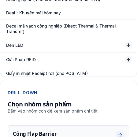
Deal - Khuyến mãi hôm nay
Decal mã vạch công nghiệp (Direct Thermal & Thermal
Transfer)
Đèn LED
Giải Pháp RFID
Giấy in nhiệt Receipt roll (cho POS, ATM)
Hệ thống giám sát đóng gói hàng hóa
DRILL-DOWN
In thẻ khách hàng
Chọn nhóm sản phẩm
Bấm vào nhóm con để xem sản phẩm chi tiết
Kệ kho hàng
Kệ siêu thị trưng bày
Cổng Flap Barrier