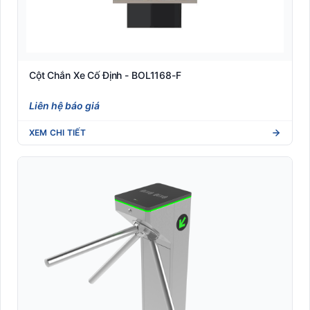
Nhãn Shipping vận chuyển quốc tế (DHL/UPS/FedEx)
Nhãn y tế dược phẩm (Blood tube, Medicine label)
Nhận dạng sinh trắc học
Cột Chắn Xe Cố Định - BOL1168-F
Liên hệ báo giá
Phần mềm quản lý
XEM CHI TIẾT
RFID
Robot Phục Vụ Nhà Hàng
Tem phụ hàng nhập khẩu (Tuân thủ NĐ 43/2017)
Tem vải nhãn mác may mặc (Woven/Satin xuất khẩu)
Thiết Bị Bán Lẻ POS
Thiết bị phòng chống Covid-19