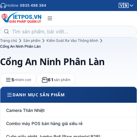
🇻🇳
Hotline
0935 498 384
Trang chủ
Sản phẩm
Kiểm Soát Ra Vào Thông Minh
Cổng An Ninh Phân Làn
Cổng An Ninh Phân Làn
5
61
nhóm con
sản phẩm
DANH MỤC SẢN PHẨM
Camera Thân Nhiệt
Combo máy POS bán hàng giá siêu rẻ
Cuộn giấy nhiệt Jumbo Roll (Raw material B2B)