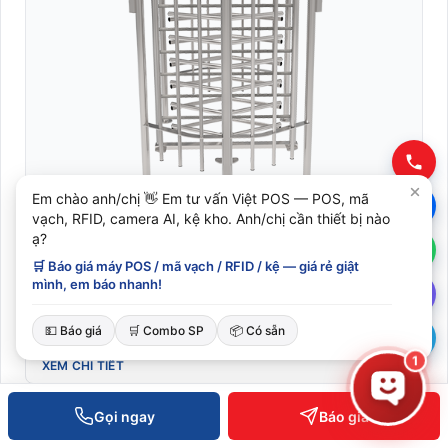
Em chào anh/chị 👋 Em tư vấn Việt POS — POS, mã
vạch, RFID, camera AI, kệ kho. Anh/chị cần thiết bị nào
ạ?
Cổng Xoay - FHT2300D
🛒 Báo giá máy POS / mã vạch / RFID / kệ — giá rẻ giật
mình, em báo nhanh!
SKU: FHT2300D
Liên hệ báo giá
💵 Báo giá
🛒 Combo SP
📦 Có sẵn
1
XEM CHI TIẾT
Gọi ngay
Báo giá