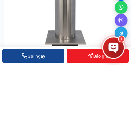
1
Gọi ngay
Báo giá
Cột Chắn Xe Cố Định - BOL1168-F
Liên hệ báo giá
XEM CHI TIẾT