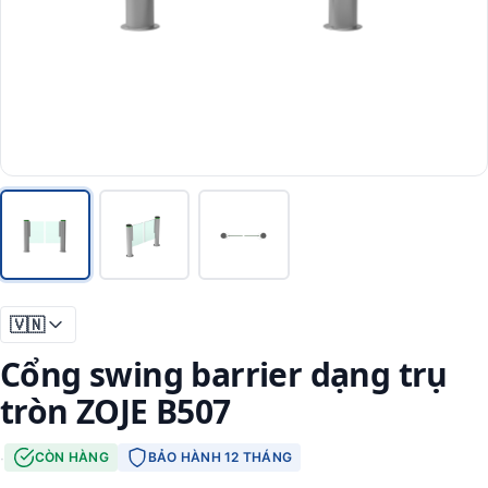
🇻🇳
Cổng swing barrier dạng trụ
tròn ZOJE B507
·
CÒN HÀNG
BẢO HÀNH 12 THÁNG