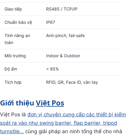
Giao tiếp
RS485 / TCP/IP
Chuẩn bảo vệ
IP67
Tính năng an
Anti-pinch, fail-safe
toàn
Môi trường
Indoor & Outdoor
Độ ẩm
< 95%
Tích hợp
RFID, QR, Face ID, vân tay
Giới thiệu
Việt Pos
Việt Pos là
đơn vị chuyên cung cấp các thiết bị kiểm
soát ra vào như swing barrier, flap barrier, tripod
turnstile…
cùng giải pháp an ninh tổng thể cho nhà