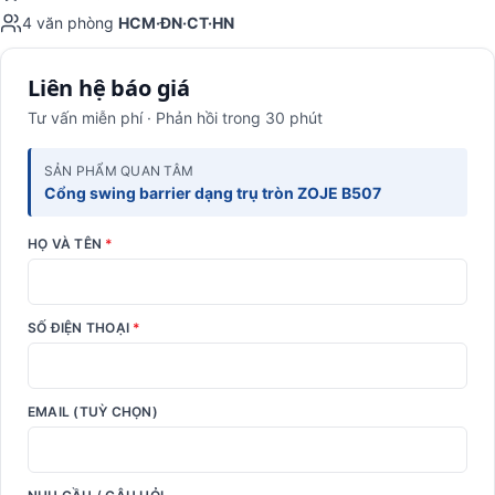
4 văn phòng
HCM·ĐN·CT·HN
Liên hệ báo giá
Tư vấn miễn phí · Phản hồi trong 30 phút
SẢN PHẨM QUAN TÂM
Cổng swing barrier dạng trụ tròn ZOJE B507
HỌ VÀ TÊN
*
SỐ ĐIỆN THOẠI
*
EMAIL (TUỲ CHỌN)