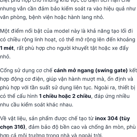
biệt phù hợp cho những khu vực có diện tích hạn chế
nhưng vẫn cần đảm bảo kiểm soát ra vào hiệu quả như
văn phòng, bệnh viện hoặc hành lang nhỏ.
Một điểm nổi bật của model này là khả năng tạo lối đi
có chiều rộng linh hoạt, có thể mở rộng lên đến khoảng
1 mét
, rất phù hợp cho người khuyết tật hoặc xe đẩy
nhỏ.
Cổng sử dụng cơ chế
cánh mở ngang (swing gate)
kết
hợp động cơ điện, giúp vận hành mượt mà, ổn định và
phù hợp với tần suất sử dụng liên tục. Ngoài ra, thiết bị
có thể cấu hình
1 chiều hoặc 2 chiều
, đáp ứng nhiều
nhu cầu kiểm soát khác nhau.
Về vật liệu, sản phẩm được chế tạo từ
inox 304 (tùy
chọn 316)
, đảm bảo độ bền cao và chống ăn mòn, phù
hợp cả môi trường trong nhà và ngoài trời.