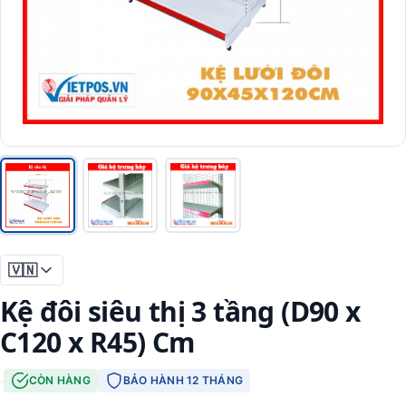
🇻🇳
Kệ đôi siêu thị 3 tầng (D90 x
C120 x R45) Cm
·
CÒN HÀNG
BẢO HÀNH 12 THÁNG