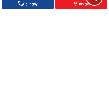
Gọi ngay
Báo giá
HỆ SINH THÁI VIETPOS
Phần cứng
.vn
Máy POS · RFID · Kệ kho
Phần mềm POS
.com
POS · Kho · Kế toán · Loyalty
AI Enterprise
.ai
ERP · Vision AI · Bot Telegram