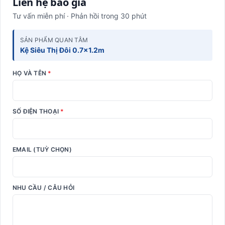
Liên hệ báo giá
Tư vấn miễn phí · Phản hồi trong 30 phút
SẢN PHẨM QUAN TÂM
Kệ Siêu Thị Đôi 0.7x1.2m
HỌ VÀ TÊN
*
SỐ ĐIỆN THOẠI
*
EMAIL (TUỲ CHỌN)
NHU CẦU / CÂU HỎI