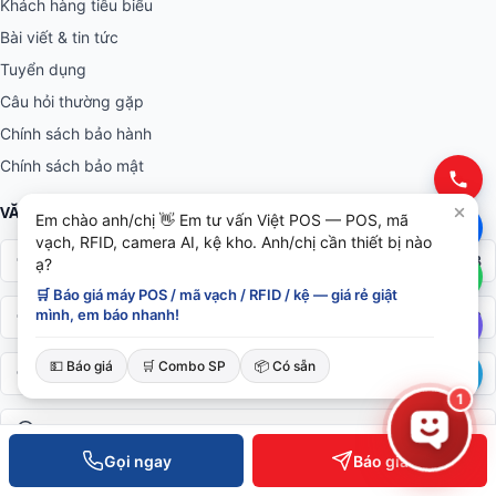
Khách hàng tiêu biểu
Bài viết & tin tức
Tuyển dụng
Câu hỏi thường gặp
Chính sách bảo hành
Chính sách bảo mật
VĂN PHÒNG TOÀN QUỐC
Em chào anh/chị 👋 Em tư vấn Việt POS — POS, mã
vạch, RFID, camera AI, kệ kho. Anh/chị cần thiết bị nào
0934 777 443
Hồ Chí Minh
ạ?
🛒 Báo giá máy POS / mã vạch / RFID / kệ — giá rẻ giật
mình, em báo nhanh!
0905 999 656
Đà Nẵng
💵 Báo giá
🛒 Combo SP
📦 Có sẵn
0931 777 527
Cần Thơ
1
0937 845 333
Hà Nội
Gọi ngay
Báo giá
Hotline toàn quốc —
0935 498 384