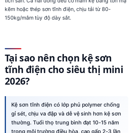
tích sàn. Cả hai dòng đều có mâm kệ bằng tôn mạ
kẽm hoặc thép sơn tĩnh điện, chịu tải từ 80-
150kg/mâm tùy độ dày sắt.
Tại sao nên chọn kệ sơn
tĩnh điện cho siêu thị mini
2026?
Kệ sơn tĩnh điện có lớp phủ polymer chống
gỉ sét, chịu va đập và dễ vệ sinh hơn kệ sơn
thường. Tuổi thọ trung bình đạt 10-15 năm
trong môi trường điều hòa, cao gấp 2-3 lần