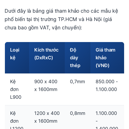
Dưới đây là bảng giá tham khảo cho các mẫu kệ
phổ biến tại thị trường TP.HCM và Hà Nội (giá
chưa bao gồm VAT, vận chuyển):
Loại
Kích thước
Độ
Giá tham
kệ
(DxRxC)
dày
khảo
thép
(VNĐ)
Kệ
900 x 400
0,7mm
850.000 -
đơn
x 1600mm
1.100.000
L900
Kệ
1200 x 400
0,8mm
1.100.000
đơn
x 1600mm
-
L1200
1.400.000