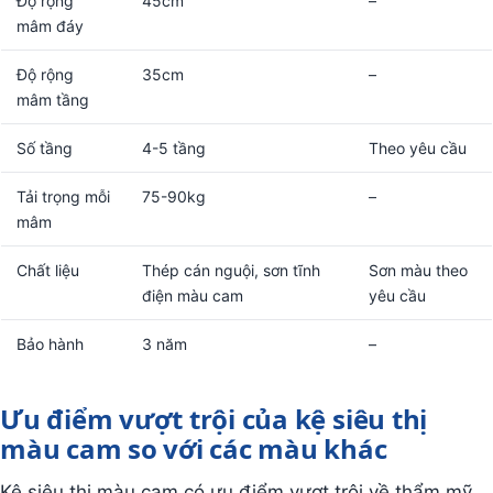
Độ rộng
45cm
–
mâm đáy
Độ rộng
35cm
–
mâm tầng
Số tầng
4-5 tầng
Theo yêu cầu
Tải trọng mỗi
75-90kg
–
mâm
Chất liệu
Thép cán nguội, sơn tĩnh
Sơn màu theo
điện màu cam
yêu cầu
Bảo hành
3 năm
–
Ưu điểm vượt trội của kệ siêu thị
màu cam so với các màu khác
Kệ siêu thị màu cam có ưu điểm vượt trội về thẩm mỹ,