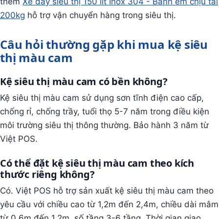
thêm
Xe đẩy siêu thị 150 lít Inox 304 - Bánh êm chịu tải
200kg
hỗ trợ vận chuyển hàng trong siêu thị.
Câu hỏi thường gặp khi mua kệ siêu
thị màu cam
Kệ siêu thị màu cam có bền không?
Kệ siêu thị màu cam sử dụng sơn tĩnh điện cao cấp,
chống rỉ, chống trầy, tuổi thọ 5-7 năm trong điều kiện
môi trường siêu thị thông thường. Bảo hành 3 năm từ
Việt POS.
Có thể đặt kệ siêu thị màu cam theo kích
thước riêng không?
Có. Việt POS hỗ trợ sản xuất kệ siêu thị màu cam theo
yêu cầu với chiều cao từ 1,2m đến 2,4m, chiều dài mâm
từ 0,6m đến 1,2m, số tầng 3-6 tầng. Thời gian giao