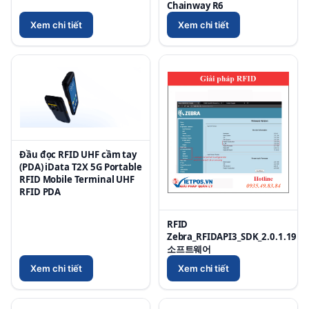
Chainway R6
Xem chi tiết
Xem chi tiết
Đầu đọc RFID UHF cầm tay
(PDA) iData T2X 5G Portable
RFID Mobile Terminal UHF
RFID PDA
RFID
Zebra_RFIDAPI3_SDK_2.0.1.19
소프트웨어
Xem chi tiết
Xem chi tiết