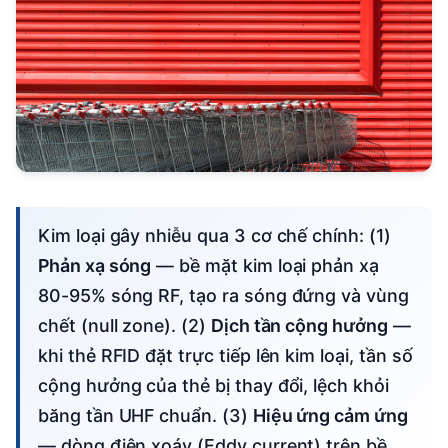
Kim loại gây nhiễu qua 3 cơ chế chính: (1)
Phản xạ sóng
— bề mặt kim loại phản xạ
80-95% sóng RF, tạo ra sóng đứng và vùng
chết (null zone). (2)
Dịch tần cộng hưởng
—
khi thẻ RFID đặt trực tiếp lên kim loại, tần số
cộng hưởng của thẻ bị thay đổi, lệch khỏi
băng tần UHF chuẩn. (3)
Hiệu ứng cảm ứng
— dòng điện xoáy (Eddy current) trên bề