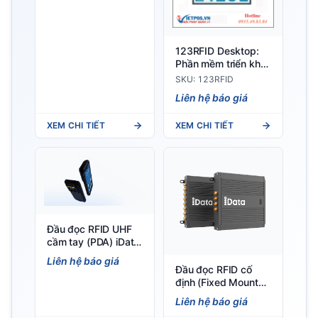
123RFID Desktop:
Phần mềm triển khai
trình đọc cố định
SKU: 123RFID
RFID UHF Zebra
Liên hệ báo giá
XEM CHI TIẾT
XEM CHI TIẾT
Đầu đọc RFID UHF
cầm tay (PDA) iData
T2X 5G Portable
Liên hệ báo giá
RFID Mobile
Đầu đọc RFID cố
Terminal UHF RFID
định (Fixed Mount
PDA
Reader) Đầu đọc
Liên hệ báo giá
RFID cố định iData