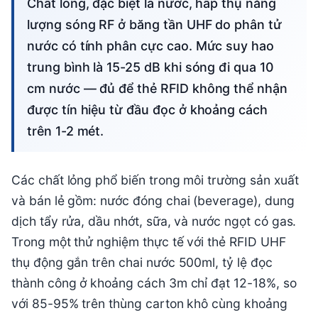
Chất lỏng, đặc biệt là nước, hấp thụ năng
lượng sóng RF ở băng tần UHF do phân tử
nước có tính phân cực cao. Mức suy hao
trung bình là 15-25 dB khi sóng đi qua 10
cm nước — đủ để thẻ RFID không thể nhận
được tín hiệu từ đầu đọc ở khoảng cách
trên 1-2 mét.
Các chất lỏng phổ biến trong môi trường sản xuất
và bán lẻ gồm: nước đóng chai (beverage), dung
dịch tẩy rửa, dầu nhớt, sữa, và nước ngọt có gas.
Trong một thử nghiệm thực tế với thẻ RFID UHF
thụ động gắn trên chai nước 500ml, tỷ lệ đọc
thành công ở khoảng cách 3m chỉ đạt 12-18%, so
với 85-95% trên thùng carton khô cùng khoảng