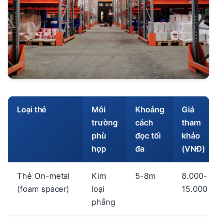
Loại thẻ
Môi
Khoảng
Giá
trường
cách
tham
phù
đọc tối
khảo
hợp
đa
(VNĐ)
Thẻ On-metal
Kim
5-8m
8.000-
(foam spacer)
loại
15.000
phẳng