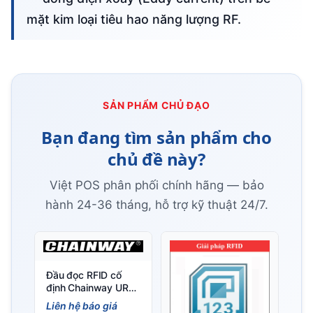
mặt kim loại tiêu hao năng lượng RF.
SẢN PHẨM CHỦ ĐẠO
Bạn đang tìm sản phẩm cho
chủ đề này?
Việt POS phân phối chính hãng — bảo
hành 24-36 tháng, hỗ trợ kỹ thuật 24/7.
Đầu đọc RFID cố
định Chainway UR4
4 cổng, chip Impinj E
Liên hệ báo giá
Series