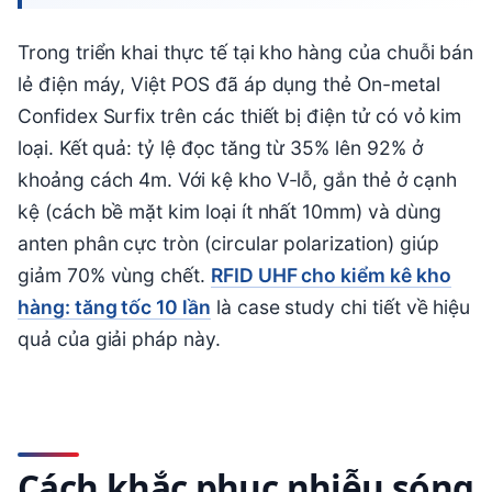
Trong triển khai thực tế tại kho hàng của chuỗi bán
lẻ điện máy, Việt POS đã áp dụng thẻ On-metal
Confidex Surfix trên các thiết bị điện tử có vỏ kim
loại. Kết quả: tỷ lệ đọc tăng từ 35% lên 92% ở
khoảng cách 4m. Với kệ kho V-lỗ, gắn thẻ ở cạnh
kệ (cách bề mặt kim loại ít nhất 10mm) và dùng
anten phân cực tròn (circular polarization) giúp
giảm 70% vùng chết.
RFID UHF cho kiểm kê kho
hàng: tăng tốc 10 lần
là case study chi tiết về hiệu
quả của giải pháp này.
Cách khắc phục nhiễu sóng