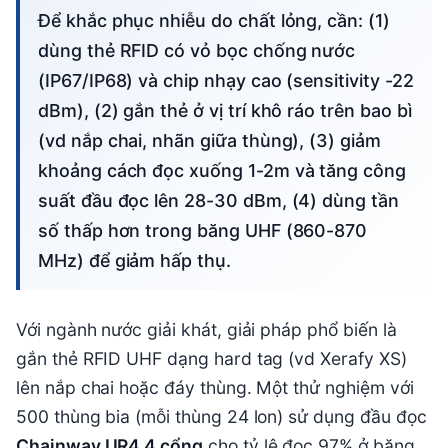
Để khắc phục nhiễu do chất lỏng, cần: (1)
dùng thẻ RFID có vỏ bọc chống nước
(IP67/IP68) và chip nhạy cao (sensitivity -22
dBm), (2) gắn thẻ ở vị trí khô ráo trên bao bì
(vd nắp chai, nhãn giữa thùng), (3) giảm
khoảng cách đọc xuống 1-2m và tăng công
suất đầu đọc lên 28-30 dBm, (4) dùng tần
số thấp hơn trong băng UHF (860-870
MHz) để giảm hấp thụ.
Với ngành nước giải khát, giải pháp phổ biến là
gắn thẻ RFID UHF dạng hard tag (vd Xerafy XS)
lên nắp chai hoặc đáy thùng. Một thử nghiệm với
500 thùng bia (mỗi thùng 24 lon) sử dụng đầu đọc
Chainway UR4 4 cổng
cho tỷ lệ đọc 97% ở băng