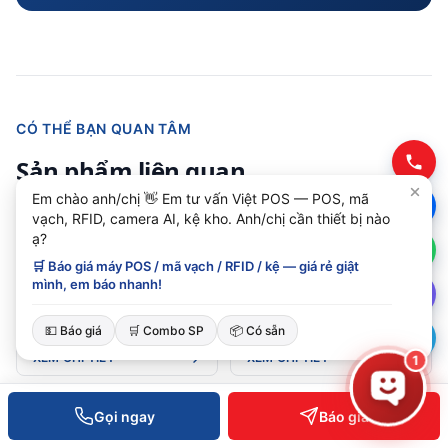
CÓ THỂ BẠN QUAN TÂM
Sản phẩm liên quan
Em chào anh/chị 👋 Em tư vấn Việt POS — POS, mã
vạch, RFID, camera AI, kệ kho. Anh/chị cần thiết bị nào
ạ?
🛒 Báo giá máy POS / mã vạch / RFID / kệ — giá rẻ giật
Máy đọc RFID UHF cầm
Chainway C5 UHF RFID
mình, em báo nhanh!
tay Chainway C66
Reader (Android 11/13) -
(Android 11/13) - Tích
Đầu đọc RFID cầm tay
Liên hệ báo giá
Liên hệ báo giá
hợp RFID, nhẹ 297g, IP65
mạnh mẽ
💵 Báo giá
🛒 Combo SP
📦 Có sẵn
XEM CHI TIẾT
XEM CHI TIẾT
1
Gọi ngay
Báo giá