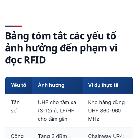
Bảng tóm tắt các yếu tố
ảnh hưởng đến phạm vi
đọc RFID
Yếu tố
Ảnh hưởng
Ví dụ thực tế
Tần
UHF cho tầm xa
Kho hàng dùng
số
(3-12m), LF/HF
UHF 860-960
cho tầm gần
MHz
Công
Tăng 3 dBm =
Chainway UR4: