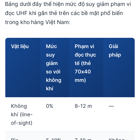
Bảng dưới đây thể hiện mức độ suy giảm phạm vi
đọc UHF khi gắn thẻ trên các bề mặt phổ biến
trong kho hàng Việt Nam:
Vật liệu
Mức
Phạm vi
Giải
suy
đọc thực
pháp
giảm
tế (thẻ
so với
70x40
không
mm)
khí
Không
0%
8-12 m
—
khí (line-
of-sight)