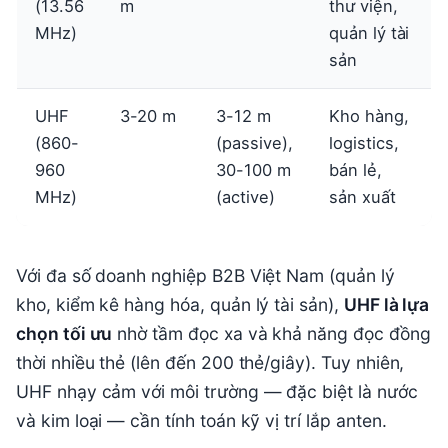
(13.56
m
thư viện,
MHz)
quản lý tài
sản
UHF
3-20 m
3-12 m
Kho hàng,
(860-
(passive),
logistics,
960
30-100 m
bán lẻ,
MHz)
(active)
sản xuất
Với đa số doanh nghiệp B2B Việt Nam (quản lý
kho, kiểm kê hàng hóa, quản lý tài sản),
UHF là lựa
chọn tối ưu
nhờ tầm đọc xa và khả năng đọc đồng
thời nhiều thẻ (lên đến 200 thẻ/giây). Tuy nhiên,
UHF nhạy cảm với môi trường — đặc biệt là nước
và kim loại — cần tính toán kỹ vị trí lắp anten.