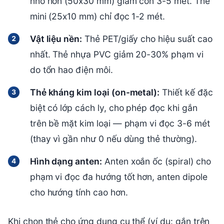
nhỏ hơn (50x30 mm) giảm còn 3-5 mét. Thẻ
mini (25x10 mm) chỉ đọc 1-2 mét.
Vật liệu nền:
Thẻ PET/giấy cho hiệu suất cao
nhất. Thẻ nhựa PVC giảm 20-30% phạm vi
do tổn hao điện môi.
Thẻ kháng kim loại (on-metal):
Thiết kế đặc
biệt có lớp cách ly, cho phép đọc khi gắn
trên bề mặt kim loại — phạm vi đọc 3-6 mét
(thay vì gần như 0 nếu dùng thẻ thường).
Hình dạng anten:
Anten xoắn ốc (spiral) cho
phạm vi đọc đa hướng tốt hơn, anten dipole
cho hướng tính cao hơn.
Khi chọn thẻ cho ứng dụng cụ thể (ví dụ: gắn trên