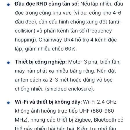
Đầu đọc RFID cùng tần số:
Nếu lắp nhiều đầu
đọc trong cùng khu vực (ví dụ: cổng kho 4-6
đầu đọc), cần cấu hình chống xung đột (anti-
collision) và phân kênh tần số (frequency
hopping). Chainway UR4 hỗ trợ 4 kênh độc
lập, giảm nhiễu chéo 60%.
Thiết bị công nghiệp:
Motor 3 pha, biến tần,
máy hàn phát xạ nhiễu băng rộng. Nên đặt
anten cách xa 2-3 mét hoặc dùng vỏ bọc
chống nhiễu (shielded enclosure).
Wi-Fi và thiết bị không dây:
Wi-Fi 2.4 GHz
không ảnh hưởng trực tiếp UHF (860-960
MHz), nhưng các thiết bị Zigbee, Bluetooth có
thể gây nhiễu hài bậc hai. Kiểm tra phổ tần