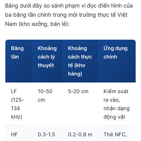
Bảng dưới đây so sánh phạm vi đọc điển hình của
ba băng tần chính trong môi trường thực tế Việt
Nam (kho xưởng, bán lẻ):
Băng
Khoảng
Khoảng
Ứng dụng
tần
cách lý
cách thực
chính
thuyết
tế (kho
hàng)
LF
10-50
5-20 cm
Kiểm soát
(125-
cm
ra vào,
134
nhận dạng
kHz)
động vật
HF
0.3-1.5
0.2-0.8 m
Thẻ NFC,