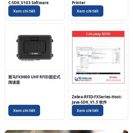
C-SDK_V103 Software
Printer
Xem chi tiết
Xem chi tiết
斑马FX9600 UHF RFID固定式
阅读器
Zebra-RFID-FXSeries-Host-
Java-SDK_V1.5 软件
Xem chi tiết
Xem chi tiết