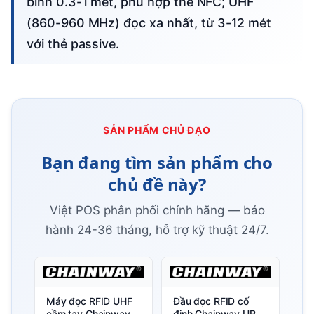
bình 0.3-1 mét, phù hợp thẻ NFC; UHF
(860-960 MHz) đọc xa nhất, từ 3-12 mét
với thẻ passive.
SẢN PHẨM CHỦ ĐẠO
Bạn đang tìm sản phẩm cho
chủ đề này?
Việt POS phân phối chính hãng — bảo
hành 24-36 tháng, hỗ trợ kỹ thuật 24/7.
Máy đọc RFID UHF
Đầu đọc RFID cố
cầm tay Chainway
định Chainway UR4