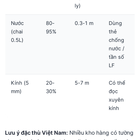
ly)
Nước
80-
0.3-1 m
Dùng
(chai
95%
thẻ
0.5L)
chống
nước /
tần số
LF
Kính (5
20-
5-7 m
Có thể
mm)
30%
đọc
xuyên
kính
Lưu ý đặc thù Việt Nam:
Nhiều kho hàng có tường