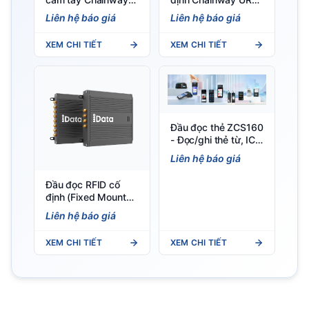
C66 (Android 11/13)
4 cổng, chip Impinj E
Liên hệ báo giá
Liên hệ báo giá
- Tích hợp RFID, nhẹ
Series
297g, IP65
XEM CHI TIẾT
XEM CHI TIẾT
Đầu đọc thẻ ZCS160
- Đọc/ghi thẻ từ, IC,
RFID, PSAM — Việt
Liên hệ báo giá
POS
Đầu đọc RFID cố
định (Fixed Mount
Reader) Đầu đọc
Liên hệ báo giá
RFID cố định iData
R400 - Fixed Mount
XEM CHI TIẾT
XEM CHI TIẾT
RFID Reader