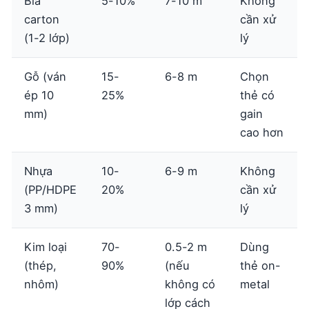
Bìa
5-10%
7-10 m
Không
carton
cần xử
(1-2 lớp)
lý
Gỗ (ván
15-
6-8 m
Chọn
ép 10
25%
thẻ có
mm)
gain
cao hơn
Nhựa
10-
6-9 m
Không
(PP/HDPE
20%
cần xử
3 mm)
lý
Kim loại
70-
0.5-2 m
Dùng
(thép,
90%
(nếu
thẻ on-
nhôm)
không có
metal
lớp cách