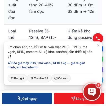
suất
tăng 20-40%
30 dBm → 8m;
đầu
tầm đọc
33 dBm → 12m
đọc
Loại
Passive (3-
Kiểm kê kho
thẻ
12m), BAP (15-
dùng passive;
30m), Active
container dùng
Em chào anh/chị 👋 Em tư vấn Việt POS — POS, mã
(30-100m)
active
vạch, RFID, camera AI, kệ kho. Anh/chị cần thiết bị nào
ạ?
Kích
Thẻ 70x40mm
Thẻ inlay
🛒 Báo giá máy POS / mã vạch / RFID / kệ — giá rẻ giật
mình, em báo nhanh!
thước
đọc 6-10m;
70x40mm cho
anten
25x10mm đọc
pallet
💵 Báo giá
🛒 Combo SP
📦 Có sẵn
thẻ
1-2m
1
Vật
Kim loại giảm
Thẻ on-metal
Gọi ngay
Báo giá
liệu
70-90%; nước
cho thiết bị inox