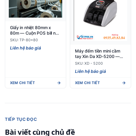
Giấy in nhiệt 80mm x
80m — Cuộn POS bill nhà
hàng
SKU: TP-80x80
Liên hệ báo giá
Máy đếm tiền mini cầm
tay Xin Da XD-5200 —
Tốc độ 1.000 tờ/phút
SKU: XD - 5200
Liên hệ báo giá
XEM CHI TIẾT
XEM CHI TIẾT
TIẾP TỤC ĐỌC
Bài viết cùng chủ đề