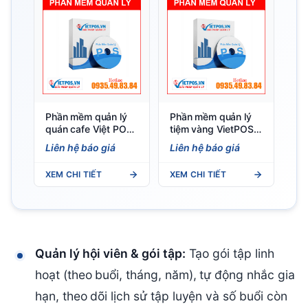
Phần mềm quản lý
Phần mềm quản lý
quán cafe Việt POS
tiệm vàng VietPOS
— Order QR, BOM
— In tem chuẩn
Liên hệ báo giá
Liên hệ báo giá
topping, AI cảnh
TT22, quản lý gia
báo
công
XEM CHI TIẾT
XEM CHI TIẾT
Quản lý hội viên & gói tập:
Tạo gói tập linh
hoạt (theo buổi, tháng, năm), tự động nhắc gia
hạn, theo dõi lịch sử tập luyện và số buổi còn