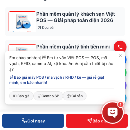
Phần mềm quản lý khách sạn Việt
POS — Giải pháp toàn diện 2026
Đọc bài
Phần mềm quản lý tính tiền mini
mart Việt POS — Giải pháp trọn gói
Em chào anh/chị 👋 Em tư vấn Việt POS — POS, mã
2026
Đọc bài
vạch, RFID, camera AI, kệ kho. Anh/chị cần thiết bị nào
ạ?
🛒 Báo giá máy POS / mã vạch / RFID / kệ — giá rẻ giật
Phần mềm quản lý quán karaoke
mình, em báo nhanh!
Việt POS — Tính tiền giờ tự động,
chống thất thoát
Đọc bài
💵 Báo giá
🛒 Combo SP
📦 Có sẵn
1
Gọi ngay
Báo giá