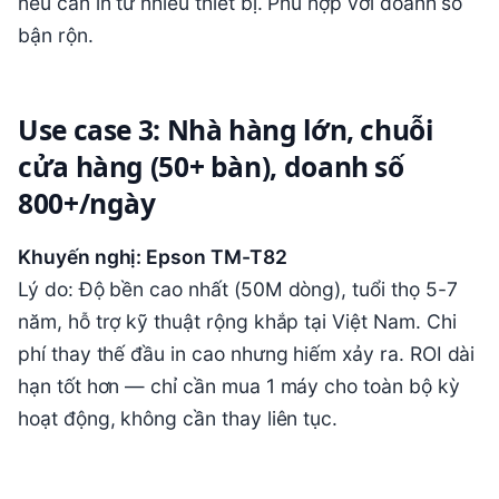
nếu cần in từ nhiều thiết bị. Phù hợp với doanh số
bận rộn.
Use case 3: Nhà hàng lớn, chuỗi
cửa hàng (50+ bàn), doanh số
800+/ngày
Khuyến nghị: Epson TM-T82
Lý do: Độ bền cao nhất (50M dòng), tuổi thọ 5-7
năm, hỗ trợ kỹ thuật rộng khắp tại Việt Nam. Chi
phí thay thế đầu in cao nhưng hiếm xảy ra. ROI dài
hạn tốt hơn — chỉ cần mua 1 máy cho toàn bộ kỳ
hoạt động, không cần thay liên tục.