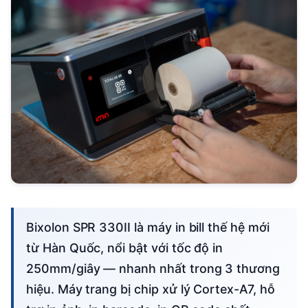
Bixolon SPR 330II là máy in bill thế hệ mới
từ Hàn Quốc, nổi bật với tốc độ in
250mm/giây — nhanh nhất trong 3 thương
hiệu. Máy trang bị chip xử lý Cortex-A7, hỗ