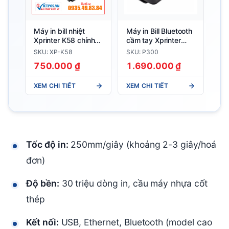
Máy in bill nhiệt
Máy in Bill Bluetooth
Xprinter K58 chính
cầm tay Xprinter
hãng
P300 chính hãng
SKU: XP-K58
SKU: P300
750.000 ₫
1.690.000 ₫
XEM CHI TIẾT
XEM CHI TIẾT
Tốc độ in:
250mm/giây (khoảng 2-3 giây/hoá
đơn)
Độ bền:
30 triệu dòng in, cầu máy nhựa cốt
thép
Kết nối:
USB, Ethernet, Bluetooth (model cao