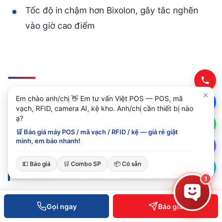
Tốc độ in chậm hơn Bixolon, gây tắc nghẽn
vào giờ cao điểm
Cách lựa chọn máy in bill:
Em chào anh/chị 👋 Em tư vấn Việt POS — POS, mã
Công thức nhanh
vạch, RFID, camera AI, kệ kho. Anh/chị cần thiết bị nào
ạ?
🛒 Báo giá máy POS / mã vạch / RFID / kệ — giá rẻ giật
mình, em báo nhanh!
Để quyết định nhanh, hãy trả lời 3 câu hỏi
💵 Báo giá
🛒 Combo SP
📦 Có sẵn
sau:
1
Doanh số hoá đơn/ngày của bạn là bao
Gọi ngay
Báo giá
nhiêu?
Nếu <150, chọn Xprinter; 150-500,