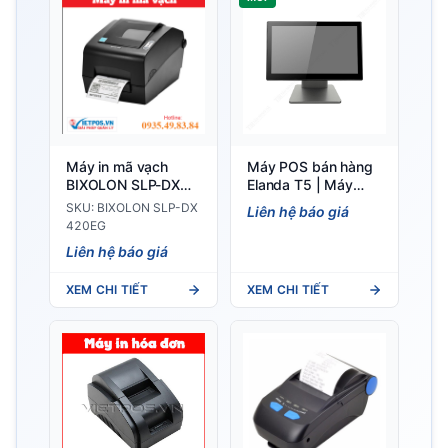
Máy in mã vạch
Máy POS bán hàng
BIXOLON SLP-DX
Elanda T5 | Máy
420EG
Tính Tiền Màn Hình
SKU: BIXOLON SLP-DX
Liên hệ báo giá
Cảm Ứng
420EG
Liên hệ báo giá
XEM CHI TIẾT
XEM CHI TIẾT