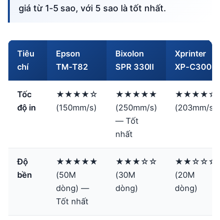
giá từ 1-5 sao, với 5 sao là tốt nhất.
Tiêu
Epson
Bixolon
Xprinter
chí
TM-T82
SPR 330II
XP-C300
Tốc
★★★★☆
★★★★★
★★★★☆
độ in
(150mm/s)
(250mm/s)
(203mm/s)
— Tốt
nhất
Độ
★★★★★
★★★☆☆
★★☆☆☆
bền
(50M
(30M
(20M
dòng) —
dòng)
dòng)
Tốt nhất