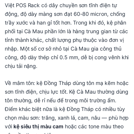
Việt POS Rack có dây chuyền sơn tĩnh điện tự
động, độ dày màng sơn đạt 60-80 micron, chống
trầy xước và han gỉ tốt hơn. Trong khi đó, kệ phân
phối tại Cà Mau phần lớn là hàng trung gian từ các
tỉnh thành khác, chất lượng phụ thuộc vào đơn vị
nhập. Một số cơ sở nhỏ tại Cà Mau gia công thủ
công, độ dày thép chỉ 0.5 mm, dễ bị cong vênh khi
chịu tải nặng.
Về mâm tôn: kệ Đồng Tháp dùng tôn mạ kẽm hoặc
sơn tĩnh điện, chịu lực tốt. Kệ Cà Mau thường dùng
tôn thường, dễ rỉ nếu để trong môi trường ẩm.
Điểm khác biệt nữa là kệ Đồng Tháp có nhiều tùy
chọn màu sơn: trắng, xanh lá, cam, nâu — phù hợp
với
kệ siêu thị màu cam
hoặc các tone màu theo