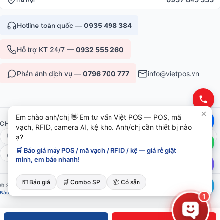
Hotline toàn quốc —
0935 498 384
Hỗ trợ KT 24/7 —
0932 555 260
Phản ánh dịch vụ —
0796 700 777
info@vietpos.vn
Em chào anh/chị 👋 Em tư vấn Việt POS — POS, mã
CHỨNG NHẬN & UY TÍN
vạch, RFID, camera AI, kệ kho. Anh/chị cần thiết bị nào
ạ?
ISO 9001:2015
CE/RoHS thiết bị
Bảo hành 12-36 tháng
🛒 Báo giá máy POS / mã vạch / RFID / kệ — giá rẻ giật
6+ năm phục vụ B2B
mình, em báo nhanh!
💵 Báo giá
🛒 Combo SP
📦 Có sẵn
© 2026 Việt POS — Việt Đức Trí Group. Mọi quyền được bảo lưu.
Bảo mật
·
Điều khoản
·
Sitemap
1