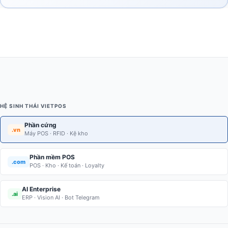
HỆ SINH THÁI VIETPOS
Phần cứng
.vn
Máy POS · RFID · Kệ kho
Phần mềm POS
.com
POS · Kho · Kế toán · Loyalty
AI Enterprise
.ai
ERP · Vision AI · Bot Telegram