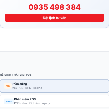
0935 498 384
Đặt lịch tư vấn
HỆ SINH THÁI VIETPOS
Phần cứng
.vn
Máy POS · RFID · Kệ kho
Phần mềm POS
.com
POS · Kho · Kế toán · Loyalty