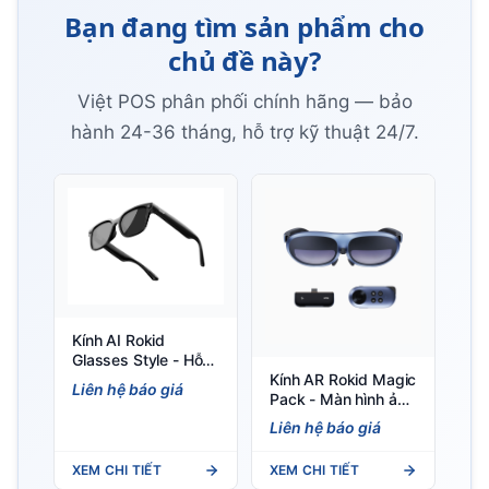
Bạn đang tìm sản phẩm cho
chủ đề này?
Việt POS phân phối chính hãng — bảo
hành 24-36 tháng, hỗ trợ kỹ thuật 24/7.
Kính AI Rokid
Glasses Style - Hỗ
Kính AR Rokid Magic
trợ GPT & Gemini,
Liên hệ báo giá
Pack - Màn hình ảo
nhẹ 38.5g
215 inch cho game
Liên hệ báo giá
thủ & doanh nhân
XEM CHI TIẾT
XEM CHI TIẾT