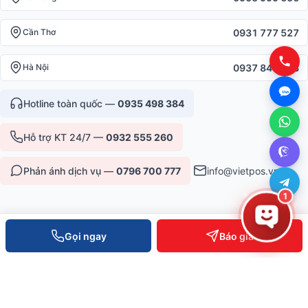
0931 777 527
Cần Thơ
0937 845 333
Hà Nội
Hotline toàn quốc —
0935 498 384
Hỗ trợ KT 24/7 —
0932 555 260
Phản ánh dịch vụ —
0796 700 777
info@vietpos.vn
1
Gọi ngay
Báo giá
CHỨNG NHẬN & UY TÍN
ISO 9001:2015
CE/RoHS thiết bị
Bảo hành 12-36 tháng
6+ năm phục vụ B2B