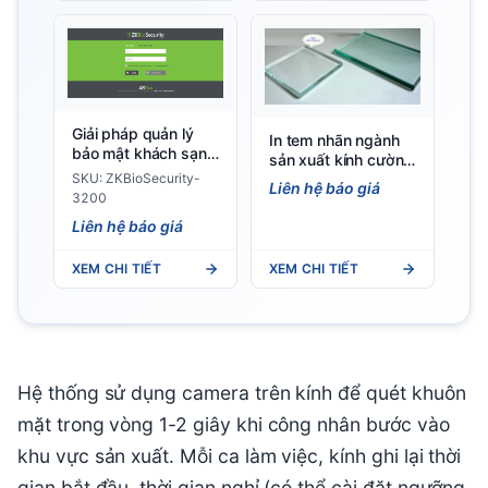
Giải pháp quản lý
In tem nhãn ngành
bảo mật khách sạn -
sản xuất kính cường
ZKBioSecurity-3200
lực
SKU: ZKBioSecurity-
Liên hệ báo giá
3200
Liên hệ báo giá
XEM CHI TIẾT
XEM CHI TIẾT
Hệ thống sử dụng camera trên kính để quét khuôn
mặt trong vòng 1-2 giây khi công nhân bước vào
khu vực sản xuất. Mỗi ca làm việc, kính ghi lại thời
gian bắt đầu, thời gian nghỉ (có thể cài đặt ngưỡng