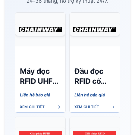
24-36 tháng, hỗ trợ kỹ thuật 24/7.
Máy đọc
Đầu đọc
RFID UHF
RFID cố
cầm tay
định
Liên hệ báo giá
Liên hệ báo giá
Chainway
Chainway
XEM CHI TIẾT
XEM CHI TIẾT
C66
UR4 4
(Android
cổng, chip
11/13) -
Impinj E