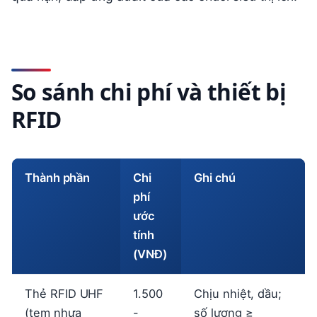
So sánh chi phí và thiết bị
RFID
Thành phần
Chi
Ghi chú
phí
ước
tính
(VNĐ)
Thẻ RFID UHF
1.500
Chịu nhiệt, dầu;
(tem nhựa
-
số lượng ≥