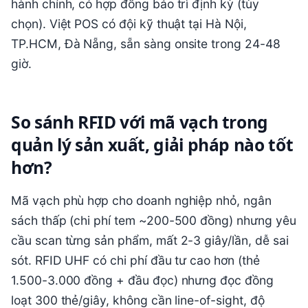
hành chính, có hợp đồng bảo trì định kỳ (tùy
chọn). Việt POS có đội kỹ thuật tại Hà Nội,
TP.HCM, Đà Nẵng, sẵn sàng onsite trong 24-48
giờ.
So sánh RFID với mã vạch trong
quản lý sản xuất, giải pháp nào tốt
hơn?
Mã vạch phù hợp cho doanh nghiệp nhỏ, ngân
sách thấp (chi phí tem ~200-500 đồng) nhưng yêu
cầu scan từng sản phẩm, mất 2-3 giây/lần, dễ sai
sót. RFID UHF có chi phí đầu tư cao hơn (thẻ
1.500-3.000 đồng + đầu đọc) nhưng đọc đồng
loạt 300 thẻ/giây, không cần line-of-sight, độ