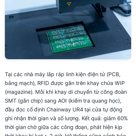
Tại các nhà máy lắp ráp linh kiện điện tử (PCB,
bảng mạch), RFID được gắn trên khay chứa WIP
(magazine). Mỗi khi khay di chuyển từ công đoàn
SMT (gắn chip) sang AOI (kiểm tra quang học),
đầu đọc cố định Chainway UR4 tại cửa tự động
ghi nhận thời gian và số lượng. Kết quả: giảm 60%
thời gian chờ giữa các công đoạn, phát hiện kịp
thời khay bị kẹt > 2 giờ. Hệ thống cũng cảnh báo