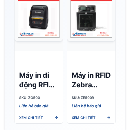
Tích hợp
Series
RFID, nhẹ
297g, IP65
Máy in di
Máy in RFID
động RFID
Zebra
Zebra
ZE500R
SKU: ZQ500
SKU: ZE500R
ZQ500
Liên hệ báo giá
Liên hệ báo giá
XEM CHI TIẾT
XEM CHI TIẾT