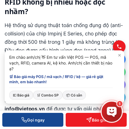
RFID không bị nhiễu hoặc đọc
nhầm?
Hệ thống sử dụng thuật toán chống đụng độ (anti-
collision) của chip Impinj E Series, cho phép đọc
đồng thời 500 thẻ trong 1 giây mà không trùng lặp.
Đầu đọc được cấu hình vùng đọc (read zone) hẹp
Em chào anh/chị 👋 Em tư vấn Việt POS — POS, mã
(2-3m) để tránh đọc thẻ từ khu vực lân cận. Kiểm
vạch, RFID, camera AI, kệ kho. Anh/chị cần thiết bị nào
tra định kỳ (hàng tuần) và điều chỉnh góc anten
ạ?
giúp duy trì độ chính xác. Việt POS hướng dẫn quy
🛒 Báo giá máy POS / mã vạch / RFID / kệ — giá rẻ giật
mình, em báo nhanh!
trình validate dữ liệu 2 lần/ngày trong tháng đầu
triển khai.
💵 Báo giá
🛒 Combo SP
📦 Có sẵn
Liên hệ ngay
0935 498 384
hoặc email
1
info@vietpos.vn
để được tư vấn giải pháp RFID
cho nhà máy của bạn — khảo sát miễn phí, báo
Gọi ngay
Báo giá
giá cạnh tranh, hỗ trợ triển khai trọn gói.