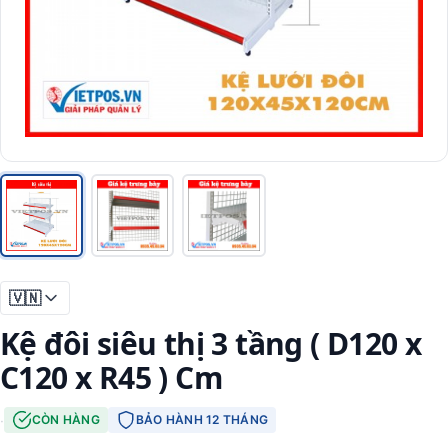
🇻🇳
Kệ đôi siêu thị 3 tầng ( D120 x
C120 x R45 ) Cm
·
CÒN HÀNG
BẢO HÀNH 12 THÁNG