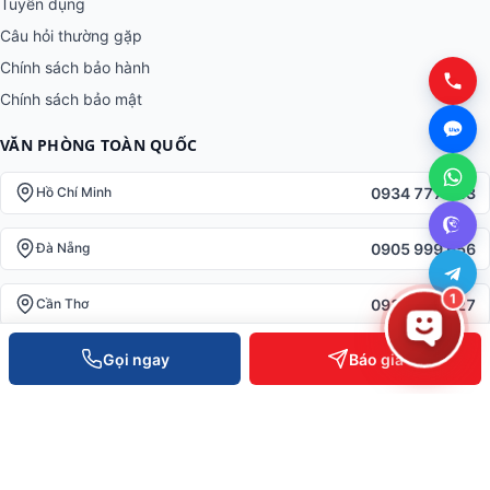
Tuyển dụng
Câu hỏi thường gặp
Chính sách bảo hành
Chính sách bảo mật
VĂN PHÒNG TOÀN QUỐC
0934 777 443
Hồ Chí Minh
0905 999 656
Đà Nẵng
1
0931 777 527
Cần Thơ
Gọi ngay
Báo giá
0937 845 333
Hà Nội
Hotline toàn quốc —
0935 498 384
Hỗ trợ KT 24/7 —
0932 555 260