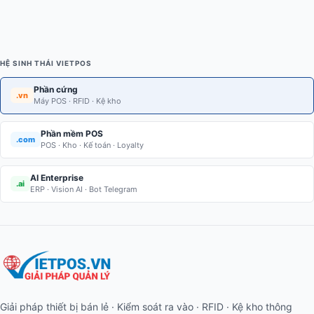
HỆ SINH THÁI VIETPOS
Phần cứng
.vn
Máy POS · RFID · Kệ kho
Phần mềm POS
.com
POS · Kho · Kế toán · Loyalty
AI Enterprise
.ai
ERP · Vision AI · Bot Telegram
Giải pháp thiết bị bán lẻ · Kiểm soát ra vào · RFID · Kệ kho thông