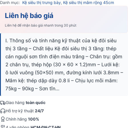
Danh mục:
Kệ siêu thị trưng bày
,
Kệ siêu thị mâm rộng 45cm
Liên hệ báo giá
Liên hệ để nhận báo giá nhanh trong 30 phút
I. Thông số và tính năng kỹ thuật của kệ đôi siêu
thị 3 tầng – Chất liệu Kệ đôi siêu thị 3 tầng: thép
cán nguội sơn tĩnh điện màu trắng – Chân trụ: gồm
2 chân trụ, thép hộp (30 x 60 x 1.2)mm – Lưới kệ:
ô lưới vuông (50×50) mm, đường kính lưới 3.8mm –
Mâm kệ: thép dập dày 0.8 li – Chịu lực mỗi mâm:
75kg – 90kg – Sơn tĩn…
Giao hàng
toàn quốc
Hỗ trợ kỹ thuật
24/7
Chính hãng
100%
4 văn phòng
HCM·ĐN·CT·HN