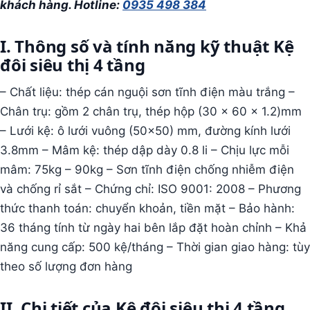
khách hàng. Hotline:
0935 498 384
I. Thông số và tính năng kỹ thuật
Kệ
đôi siêu thị 4 tầng
– Chất liệu: thép cán nguội sơn tĩnh điện màu trắng –
Chân trụ: gồm 2 chân trụ, thép hộp (30 x 60 x 1.2)mm
– Lưới kệ: ô lưới vuông (50×50) mm, đường kính lưới
3.8mm – Mâm kệ: thép dập dày 0.8 li – Chịu lực mỗi
mâm: 75kg – 90kg – Sơn tĩnh điện chống nhiễm điện
và chống rỉ sắt – Chứng chỉ: ISO 9001: 2008 – Phương
thức thanh toán: chuyển khoản, tiền mặt – Bảo hành:
36 tháng tính từ ngày hai bên lắp đặt hoàn chỉnh – Khả
năng cung cấp: 500 kệ/tháng – Thời gian giao hàng: tùy
theo số lượng đơn hàng
II. Chi tiết của Kệ đôi siêu thị 4 tầng