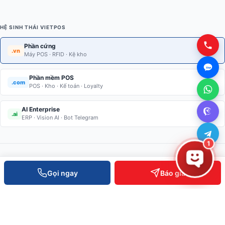
HỆ SINH THÁI VIETPOS
Phần cứng
.vn
Máy POS · RFID · Kệ kho
Phần mềm POS
.com
POS · Kho · Kế toán · Loyalty
AI Enterprise
.ai
ERP · Vision AI · Bot Telegram
1
Gọi ngay
Báo giá
Giải pháp thiết bị bán lẻ · Kiểm soát ra vào · RFID · Kệ kho thông
minh. Phân phối toàn quốc, hỗ trợ kỹ thuật 24/7.