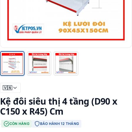
🇻🇳
Kệ đôi siêu thị 4 tầng (D90 x
C150 x R45) Cm
·
CÒN HÀNG
BẢO HÀNH 12 THÁNG