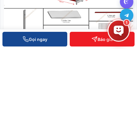
1
Gọi ngay
Báo giá
Kệ Siêu Thị Đôi 0.7 x 1.5m
Liên hệ báo giá
XEM CHI TIẾT