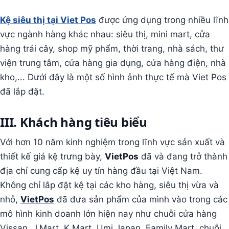
Kệ siêu thị tại Viet Pos
được ứng dụng trong nhiều lĩnh
vực ngành hàng khác nhau: siêu thị, mini mart, cửa
hàng trái cây, shop mỹ phẩm, thời trang, nhà sách, thư
viện trung tâm, cửa hàng gia dụng, cửa hàng điện, nhà
kho,... Dưới đây là một số hình ảnh thực tế mà Viet Pos
đã lắp đặt.
III. Khách hàng tiêu biểu
Với hơn 10 năm kinh nghiệm trong lĩnh vực sản xuất và
thiết kế giá kệ trưng bày,
VietPos
đã và đang trở thành
địa chỉ cung cấp kệ uy tín hàng đầu tại Việt Nam.
Không chỉ lắp đặt kệ tại các kho hàng, siêu thị vừa và
nhỏ,
VietPos
đã đưa sản phẩm của mình vào trong các
mô hình kinh doanh lớn hiện nay như chuỗi cửa hàng
Vissan, J.Mart, K.Mart, Umi Japan, Family Mart, chuỗi