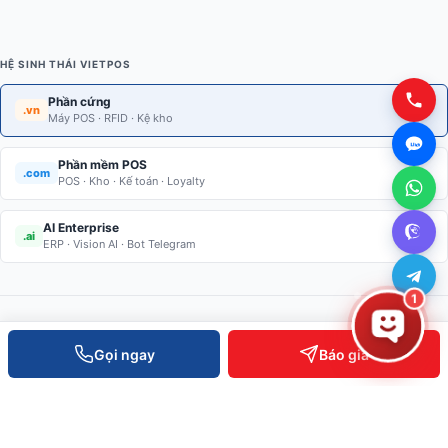
HỆ SINH THÁI VIETPOS
Phần cứng
.vn
Máy POS · RFID · Kệ kho
Phần mềm POS
.com
POS · Kho · Kế toán · Loyalty
AI Enterprise
.ai
ERP · Vision AI · Bot Telegram
1
Gọi ngay
Báo giá
Giải pháp thiết bị bán lẻ · Kiểm soát ra vào · RFID · Kệ kho thông
minh. Phân phối toàn quốc, hỗ trợ kỹ thuật 24/7.