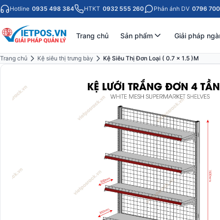
Hotline
0935 498 384
HTKT
0932 555 260
Phản ánh DV
0796 700
Trang chủ
Sản phẩm
Giải pháp ngà
Trang chủ
Kệ siêu thị trưng bày
Kệ Siêu Thị Đơn Loại ( 0.7 x 1.5 )M