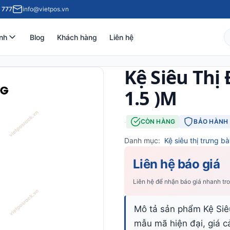
 777
info@vietpos.vn
nh
Blog
Khách hàng
Liên hệ
Kệ Siêu Thị 
1.5 )M
·
CÒN HÀNG
BẢO HÀNH 
Danh mục:
Kệ siêu thị trưng b
Liên hệ báo giá
Liên hệ để nhận báo giá nhanh tr
Mô tả sản phẩm Kệ Siêu
mẫu mã hiện đại, giá cả