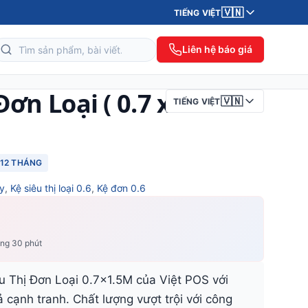
🇻🇳
TIẾNG VIỆT
Liên hệ báo giá
Đơn Loại ( 0.7 x
🇻🇳
TIẾNG VIỆT
12 THÁNG
ày
,
Kệ siêu thị loại 0.6
,
Kệ đơn 0.6
ong 30 phút
 Thị Đơn Loại 0.7x1.5M của Việt POS với
 cạnh tranh. Chất lượng vượt trội với công