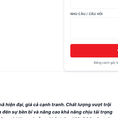
NHU CẦU / CÂU HỎI
Bằng cách gửi, b
 hiện đại, giá cả cạnh tranh. Chất lượng vượt trội
 đến sự bền bỉ và nâng cao khả năng chịu tải trọng