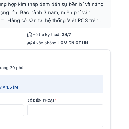
hung hợp kim thép đem đến sự bền bỉ và nâng
trọng lớn. Bảo hành 3 năm, miễn phí vận
nơi. Hàng có sẵn tại hệ thống Việt POS trên…
Hỗ trợ kỹ thuật
24/7
4 văn phòng
HCM·ĐN·CT·HN
trong 30 phút
7 x 1.5 )M
SỐ ĐIỆN THOẠI
*