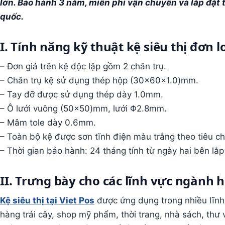
lớn. Bảo hành 3 năm, miễn phí vận chuyển và lắp đặt t
quốc.
I. Tính năng kỹ thuật kệ siêu thị đơn l
– Đơn giá trên kệ độc lập gồm 2 chân trụ.
– Chân trụ kệ sử dụng thép hộp (30x60x1.0)mm.
– Tay đỡ được sử dụng thép dày 1.0mm.
– Ô lưới vuông (50×50)mm, lưới Φ2.8mm.
– Mâm tole dày 0.6mm.
– Toàn bộ kệ được sơn tĩnh điện màu trắng theo tiêu c
– Thời gian bảo hành: 24 tháng tính từ ngày hai bên lắ
II. Trưng bày cho các lĩnh vực ngành 
Kệ siêu thị tại Viet Pos
được ứng dụng trong nhiều lĩnh 
hàng trái cây, shop mỹ phẩm, thời trang, nhà sách, thư