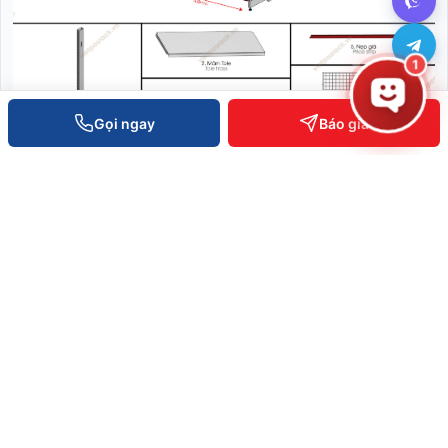
1
Gọi ngay
Báo giá
Kệ Siêu Thị Đôi 0.7 x 1.5m
Liên hệ báo giá
XEM CHI TIẾT