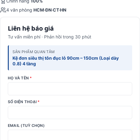
Chính hãng
100%
4 văn phòng
HCM·ĐN·CT·HN
Liên hệ báo giá
Tư vấn miễn phí · Phản hồi trong 30 phút
SẢN PHẨM QUAN TÂM
Kệ đơn siêu thị tôn đục lỗ 90cm – 150cm (Loại dày
0.8) 4 tầng
HỌ VÀ TÊN
*
SỐ ĐIỆN THOẠI
*
EMAIL (TUỲ CHỌN)