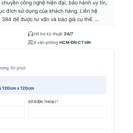
 chuyền công nghệ hiện đại, bảo hành uy tín,
ục đích sử dụng của khách hàng. Liên hệ
 384 đế được tư vấn và báo giá cụ thể. …
Hỗ trợ kỹ thuật
24/7
4 văn phòng
HCM·ĐN·CT·HN
trong 30 phút
ẩu 120cm x 120cm
SỐ ĐIỆN THOẠI
*