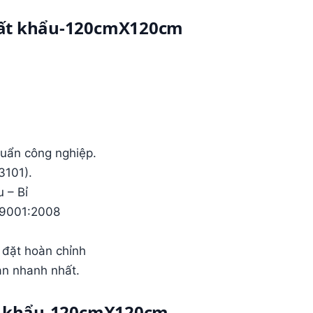
 xuất khẩu-120cmX120cm
huẩn công nghiệp.
3101).
 – Bỉ
 9001:2008
p đặt hoàn chỉnh
an nhanh nhất.
xuất khẩu-120cmX120cm