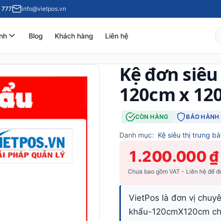
 777
info@vietpos.vn
nh
Blog
Khách hàng
Liên hệ
Kệ đơn siêu
120cm x 12
·
CÒN HÀNG
BẢO HÀNH 
Danh mục:
Kệ siêu thị trưng b
1.200.000 ₫
Chưa bao gồm VAT - Liên hệ để đư
VietPos là đơn vị chuyê
khẩu-120cmX120cm chất