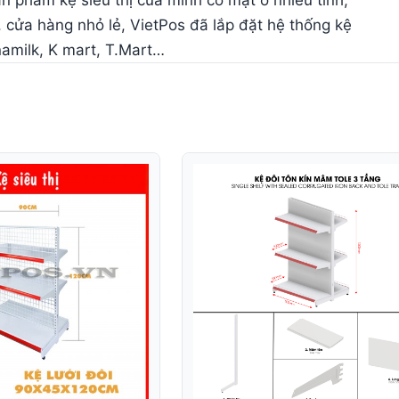
ản phẩm kệ siêu thị của mình có mặt ở nhiều tỉnh,
, cửa hàng nhỏ lẻ, VietPos đã lắp đặt hệ thống kệ
namilk, K mart, T.Mart…