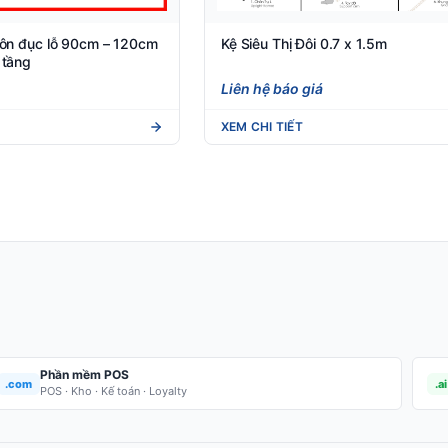
 tôn đục lỗ 90cm – 120cm
Kệ Siêu Thị Đôi 0.7 x 1.5m
 tầng
Liên hệ báo giá
XEM CHI TIẾT
Phần mềm POS
.com
.ai
POS · Kho · Kế toán · Loyalty