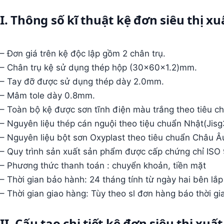
I. Thông số kĩ thuật kệ đơn siêu thị
– Đơn giá trên kệ độc lập gồm 2 chân trụ.
– Chân trụ kệ sử dụng thép hộp (30x60x1.2)mm.
– Tay đỡ được sử dụng thép dày 2.0mm.
– Mâm tole dày 0.8mm.
– Toàn bộ kệ được sơn tĩnh điện màu trắng theo tiêu c
– Nguyên liệu thép cán nguội theo tiệu chuẩn Nhật(Jisg
– Nguyên liệu bột sơn Oxyplast theo tiêu chuẩn Châu Âu
– Quy trình sản xuất sản phẩm được cấp chứng chỉ ISO
– Phương thức thanh toán : chuyển khoản, tiền mặt
– Thời gian bảo hành: 24 tháng tính từ ngày hai bên lắ
– Thời gian giao hàng: Tùy theo sl đơn hàng báo thời gi
II. Cấu tạo chi tiết kệ đơn siêu thị 