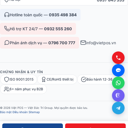
Hotline toàn quốc —
0935 498 384
Hỗ trợ KT 24/7 —
0932 555 260
Phản ánh dịch vụ —
0796 700 777
info@vietpos.vn
CHỨNG NHẬN & UY TÍN
ISO 9001:2015
CE/RoHS thiết bị
Bảo hành 12-36 tháng
6+ năm phục vụ B2B
© 2026 Việt POS — Việt Đức Trí Group. Mọi quyền được bảo lưu.
Bảo mật
·
Điều khoản
·
Sitemap