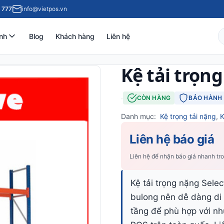
 777
info@vietpos.vn
nh
Blog
Khách hàng
Liên hệ
Kệ tải trọng
·
CÒN HÀNG
BẢO HÀNH 
Danh mục:
Kệ trọng tải nặng
,
K
Liên hệ báo giá
Liên hệ để nhận báo giá nhanh tr
Kệ tải trọng nặng Selec
bulong nên dễ dàng di 
tầng để phù hợp với nh