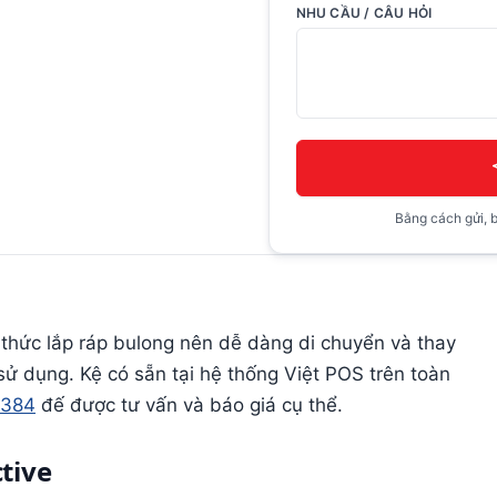
NHU CẦU / CÂU HỎI
Bằng cách gửi, b
thức lắp ráp bulong nên dễ dàng di chuyển và thay
ử dụng. Kệ có sẵn tại hệ thống Việt POS trên toàn
 384
đế được tư vấn và báo giá cụ thể.
ctive