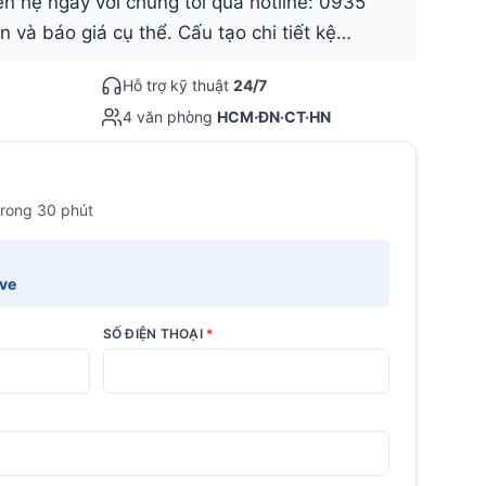
ên hệ ngay với chúng tôi qua hotline: 0935
 và báo giá cụ thể. Cấu tạo chi tiết kệ…
Hỗ trợ kỹ thuật
24/7
4 văn phòng
HCM·ĐN·CT·HN
trong 30 phút
ive
SỐ ĐIỆN THOẠI
*