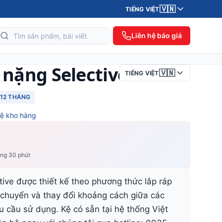
🇻🇳
TIẾNG VIỆT
Liên hệ báo giá
 nặng Selective
🇻🇳
TIẾNG VIỆT
12 THÁNG
ệ kho hàng
ong 30 phút
tive được thiết kế theo phương thức lắp ráp
chuyển và thay đổi khoảng cách giữa các
u cầu sử dụng. Kệ có sẵn tại hệ thống Việt