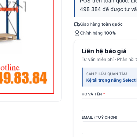
POS trên toàn quốc. Li
498 384 đế được tư vấn
Giao hàng
toàn quốc
Chính hãng
100%
Liên hệ báo giá
Tư vấn miễn phí · Phản hồi 
SẢN PHẨM QUAN TÂM
Kệ tải trọng nặng Select
HỌ VÀ TÊN
*
EMAIL (TUỲ CHỌN)