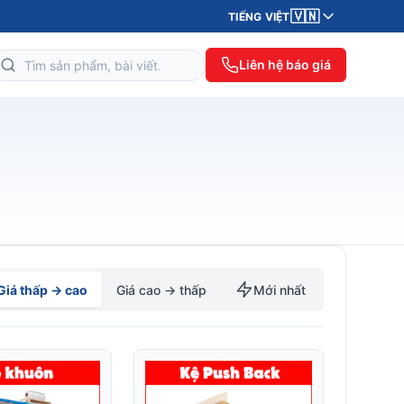
🇻🇳
TIẾNG VIỆT
Liên hệ báo giá
Giá thấp → cao
Giá cao → thấp
Mới nhất