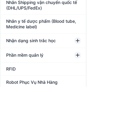
Nhãn Shipping vận chuyển quốc tế
(DHL/UPS/FedEx)
Nhãn y tế dược phẩm (Blood tube,
Medicine label)
Nhận dạng sinh trắc học
Phần mềm quản lý
RFID
Robot Phục Vụ Nhà Hàng
Tem phụ hàng nhập khẩu (Tuân thủ
NĐ 43/2017)
Tem vải nhãn mác may mặc
(Woven/Satin xuất khẩu)
Thiết Bị Bán Lẻ POS