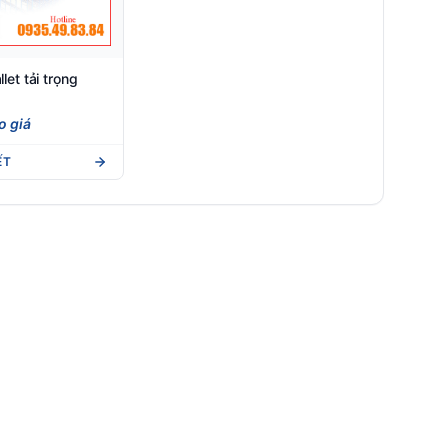
llet tải trọng
o giá
ẾT