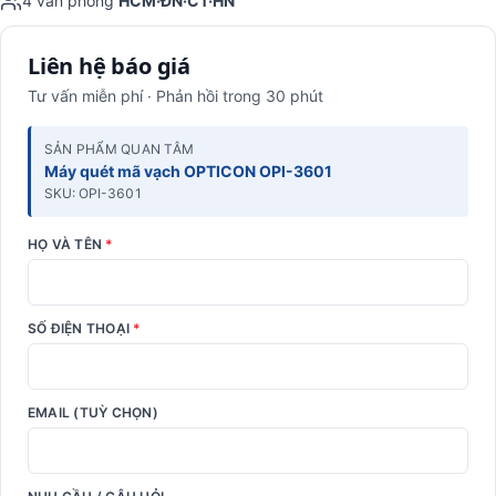
4 văn phòng
HCM·ĐN·CT·HN
Liên hệ báo giá
Tư vấn miễn phí · Phản hồi trong 30 phút
SẢN PHẨM QUAN TÂM
Máy quét mã vạch OPTICON OPI-3601
SKU: OPI-3601
HỌ VÀ TÊN
*
SỐ ĐIỆN THOẠI
*
EMAIL (TUỲ CHỌN)