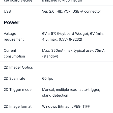
Keyboard Wedge
MiniDIN6 F/M connector
USB
Ver. 2.0, HID/VCP, USB-A connector
Power
Voltage
6V ± 5% (Keyboard Wedge), 6V (min.
requirement
4.5, max. 6.5V) (RS232)
Current
Max. 350mA (max typical use), 75mA
consumption
(standby)
2D Imager Optics
2D Scan rate
60 fps
2D Trigger mode
Manual, multiple read, auto-trigger,
stand detection
2D Image format
Windows Bitmap, JPEG, TIFF