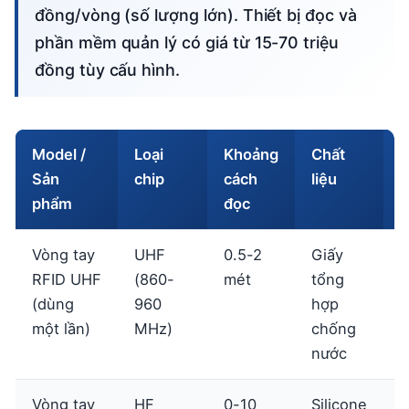
đồng/vòng (số lượng lớn). Thiết bị đọc và
phần mềm quản lý có giá từ 15-70 triệu
đồng tùy cấu hình.
Model /
Loại
Khoảng
Chất
G
Sản
chip
cách
liệu
t
phẩm
đọc
k
Vòng tay
UHF
0.5-2
Giấy
5
RFID UHF
(860-
mét
tổng
8
(dùng
960
hợp
đ
một lần)
MHz)
chống
nước
Vòng tay
HF
0-10
Silicone
1