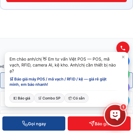
Em chào anh/chị 👋 Em tư vấn Việt POS — POS, mã
vạch, RFID, camera AI, kệ kho. Anh/chị cần thiết bị nào
HỆ SINH THÁI VIETPOS
ạ?
Phần cứng
🛒 Báo giá máy POS / mã vạch / RFID / kệ — giá rẻ giật
.vn
Máy POS · RFID · Kệ kho
mình, em báo nhanh!
Phần mềm POS
💵 Báo giá
🛒 Combo SP
📦 Có sẵn
.com
POS · Kho · Kế toán · Loyalty
1
AI Enterprise
.ai
ERP · Vision AI · Bot Telegram
Gọi ngay
Báo giá