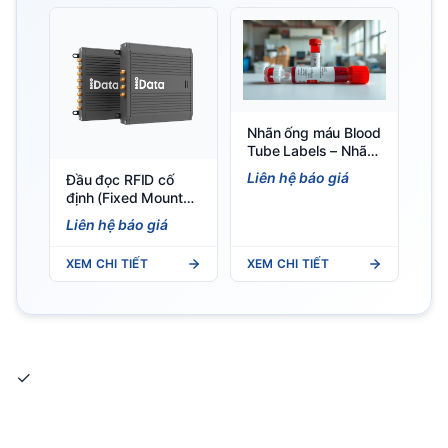
Nhãn ống máu Blood
Tube Labels – Nhãn
định danh mẫu bệnh
Liên hệ báo giá
Đầu đọc RFID cố
phẩm y tế
định (Fixed Mount
Reader) Đầu đọc
Liên hệ báo giá
RFID cố định iData
R400 - Fixed Mount
XEM CHI TIẾT
XEM CHI TIẾT
RFID Reader
✓