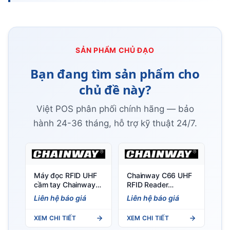
SẢN PHẨM CHỦ ĐẠO
Bạn đang tìm sản phẩm cho
chủ đề này?
Việt POS phân phối chính hãng — bảo
hành 24-36 tháng, hỗ trợ kỹ thuật 24/7.
Máy đọc RFID UHF
Chainway C66 UHF
cầm tay Chainway
RFID Reader
C66 (Android 11/13)
(Android 11/13) –
Liên hệ báo giá
Liên hệ báo giá
- Tích hợp RFID, nhẹ
Đầu đọc RFID UHF
297g, IP65
cầm tay
XEM CHI TIẾT
XEM CHI TIẾT