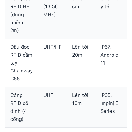
RFID HF
(13.56
cm
y tế
2
(dùng
MHz)
đ
nhiều
lần)
Đầu đọc
UHF/HF
Lên tới
IP67,
2
RFID cầm
20m
Android
t
tay
11
Chainway
C66
Cổng
UHF
Lên tới
IP65,
5
RFID cố
10m
Impinj E
t
định (4
Series
cổng)