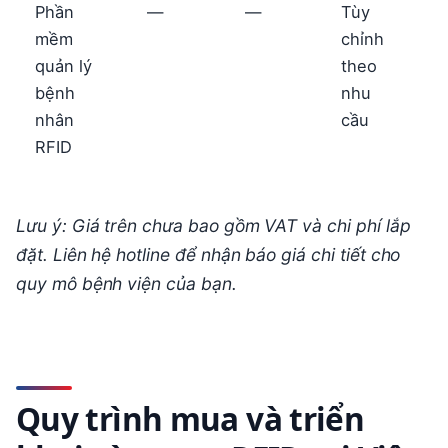
Phần
—
—
Tùy
L
mềm
chỉnh
b
quản lý
theo
bệnh
nhu
nhân
cầu
RFID
Lưu ý: Giá trên chưa bao gồm VAT và chi phí lắp
đặt. Liên hệ hotline để nhận báo giá chi tiết cho
quy mô bệnh viện của bạn.
Quy trình mua và triển