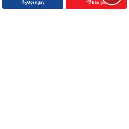
Gọi ngay
Báo giá
VĂN PHÒNG TOÀN QUỐC
0934 777 443
Hồ Chí Minh
0905 999 656
Đà Nẵng
0931 777 527
Cần Thơ
0937 845 333
Hà Nội
Hotline toàn quốc —
0935 498 384
Hỗ trợ KT 24/7 —
0932 555 260
Phản ánh dịch vụ —
0796 700 777
info@vietpos.vn