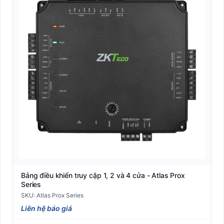
Kiểm soát Barrier
Kiểm Soát Ra Vào Thông Minh
Kiểm soát thông minh
Máy đọc vân tay công nghiệp (Biometric Reader)
Máy in thẻ nhựa Pointman
Máy tính bảng Rugged công nghiệp (Industrial Tablet)
Máy tính cầm tay công nghiệp PDA (Mobile Computer)
Máy tính tiền POS
Bảng điều khiển truy cập 1, 2 và 4 cửa - Atlas Prox
Máy tuần tra
Series
SKU: Atlas Prox Series
Nhãn A4 self-adhesive văn phòng (Sticker Sheet)
Liên hệ báo giá
Nhãn Dymo compatible (LabelWriter/4XL)