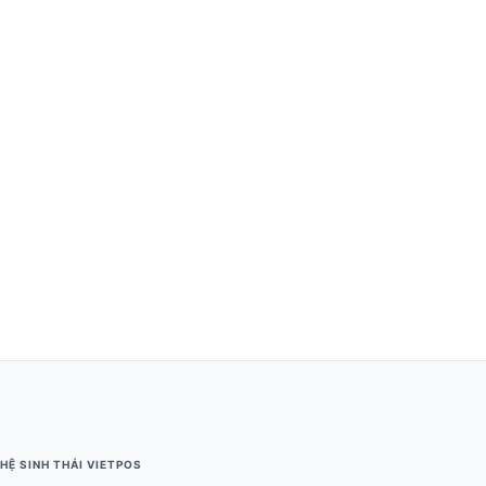
Thiết Bị Bán Lẻ POS
Thiết bị phòng chống Covid-19
Thiết bị văn phòng
HỆ SINH THÁI VIETPOS