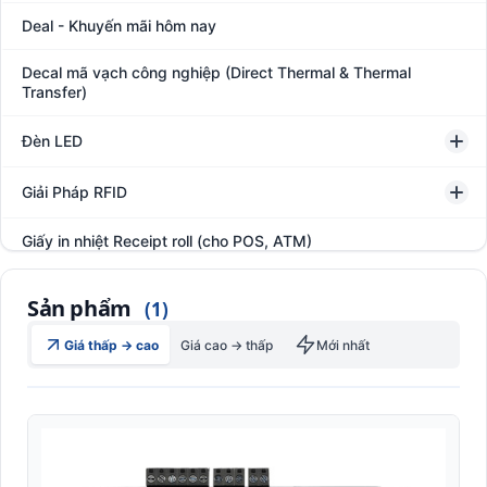
Deal - Khuyến mãi hôm nay
Decal mã vạch công nghiệp (Direct Thermal & Thermal
Transfer)
Đèn LED
Giải Pháp RFID
Giấy in nhiệt Receipt roll (cho POS, ATM)
Hệ thống giám sát đóng gói hàng hóa
Sản phẩm
(1)
In thẻ khách hàng
Giá thấp → cao
Giá cao → thấp
Mới nhất
Kệ kho hàng
Kệ siêu thị trưng bày