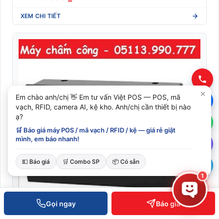
XEM CHI TIẾT
Em chào anh/chị 👋 Em tư vấn Việt POS — POS, mã
vạch, RFID, camera AI, kệ kho. Anh/chị cần thiết bị nào
ạ?
🛒 Báo giá máy POS / mã vạch / RFID / kệ — giá rẻ giật
mình, em báo nhanh!
💵 Báo giá
🛒 Combo SP
📦 Có sẵn
1
Gọi ngay
Báo giá