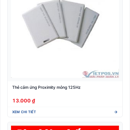
Nhãn Shipping vận chuyển quốc tế (DHL/UPS/FedEx)
Nhãn y tế dược phẩm (Blood tube, Medicine label)
Nhận dạng sinh trắc học
Phần mềm quản lý
RFID
Robot Phục Vụ Nhà Hàng
Tem phụ hàng nhập khẩu (Tuân thủ NĐ 43/2017)
Thẻ cảm ứng Proximity mỏng 125Hz
Tem vải nhãn mác may mặc (Woven/Satin xuất khẩu)
13.000 ₫
Thiết Bị Bán Lẻ POS
XEM CHI TIẾT
Thiết bị phòng chống Covid-19