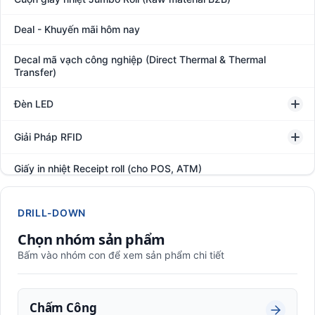
Deal - Khuyến mãi hôm nay
Decal mã vạch công nghiệp (Direct Thermal & Thermal
Transfer)
Đèn LED
Giải Pháp RFID
Giấy in nhiệt Receipt roll (cho POS, ATM)
Hệ thống giám sát đóng gói hàng hóa
DRILL-DOWN
In thẻ khách hàng
Chọn nhóm sản phẩm
Bấm vào nhóm con để xem sản phẩm chi tiết
Kệ kho hàng
Kệ siêu thị trưng bày
Chấm Công