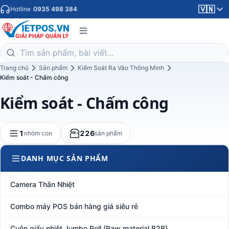
🇻🇳
Hotline
0935 498 384
Trang chủ
Sản phẩm
Kiểm Soát Ra Vào Thông Minh
Kiểm soát - Chấm công
Kiểm soát - Chấm công
1
226
nhóm con
sản phẩm
DANH MỤC SẢN PHẨM
Camera Thân Nhiệt
Combo máy POS bán hàng giá siêu rẻ
Cuộn giấy nhiệt Jumbo Roll (Raw material B2B)