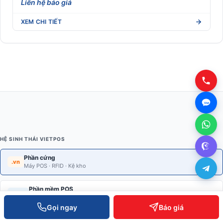
Liên hệ báo giá
XEM CHI TIẾT
HỆ SINH THÁI VIETPOS
Phần cứng
.vn
Máy POS · RFID · Kệ kho
Phần mềm POS
.com
POS · Kho · Kế toán · Loyalty
Gọi ngay
Báo giá
AI Enterprise