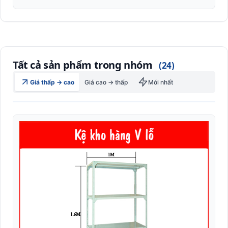
Kệ trung tải
Kệ V đa năng lắp ráp
Kệ siêu thị trưng bày
Tất cả sản phẩm trong nhóm
(24)
Kiểm soát Barrier
Giá thấp → cao
Giá cao → thấp
Mới nhất
Kiểm Soát Ra Vào Thông Minh
Kiểm soát thông minh
Máy đọc vân tay công nghiệp (Biometric Reader)
Máy in thẻ nhựa Pointman
Máy tính bảng Rugged công nghiệp (Industrial Tablet)
Máy tính cầm tay công nghiệp PDA (Mobile Computer)