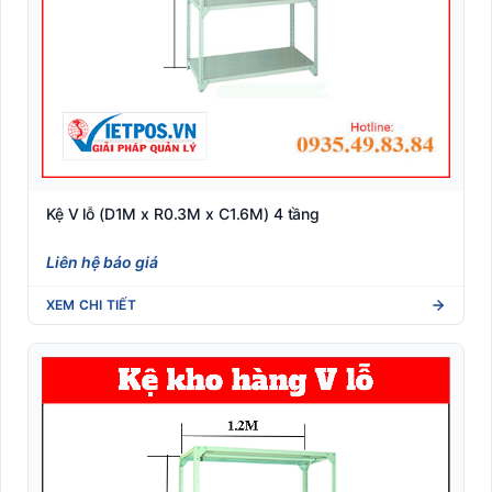
Máy tính tiền POS
Máy tuần tra
Nhãn A4 self-adhesive văn phòng (Sticker Sheet)
Nhãn Dymo compatible (LabelWriter/4XL)
Nhãn giá điện tử
Kệ V lỗ (D1M x R0.3M x C1.6M) 4 tầng
Nhãn Linerless không lót (Eco-friendly)
Liên hệ báo giá
Nhãn Shipping vận chuyển quốc tế (DHL/UPS/FedEx)
XEM CHI TIẾT
Nhãn y tế dược phẩm (Blood tube, Medicine label)
Nhận dạng sinh trắc học
Phần mềm quản lý