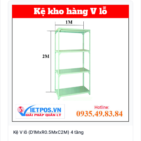
Kệ V lỗ (D1MxR0.5MxC2M) 4 tầng