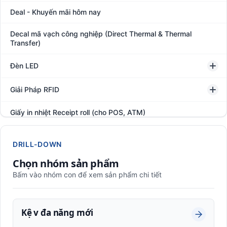
Deal - Khuyến mãi hôm nay
Decal mã vạch công nghiệp (Direct Thermal & Thermal
Transfer)
Đèn LED
Giải Pháp RFID
Giấy in nhiệt Receipt roll (cho POS, ATM)
Hệ thống giám sát đóng gói hàng hóa
DRILL-DOWN
In thẻ khách hàng
Chọn nhóm sản phẩm
Bấm vào nhóm con để xem sản phẩm chi tiết
Kệ kho hàng
Kệ kho hàng V lỗ
Kệ v đa năng mới
Kệ trọng tải nặng