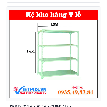
Kệ V lỗ (D1.5M x R0.5M x C1.6M) 4 tầng