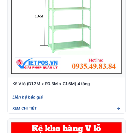
RFID
Robot Phục Vụ Nhà Hàng
Tem phụ hàng nhập khẩu (Tuân thủ NĐ 43/2017)
Tem vải nhãn mác may mặc (Woven/Satin xuất khẩu)
Thiết Bị Bán Lẻ POS
Thiết bị phòng chống Covid-19
Thiết bị văn phòng
Kệ V lỗ (D1.2M x R0.3M x C1.6M) 4 tầng
Liên hệ báo giá
XEM CHI TIẾT