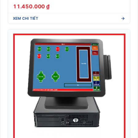
11.450.000 ₫
Nhãn A4 self-adhesive văn phòng (Sticker Sheet)
XEM CHI TIẾT
Nhãn Dymo compatible (LabelWriter/4XL)
Nhãn giá điện tử
Nhãn Linerless không lót (Eco-friendly)
Nhãn Shipping vận chuyển quốc tế (DHL/UPS/FedEx)
Nhãn y tế dược phẩm (Blood tube, Medicine label)
Nhận dạng sinh trắc học
Phần mềm quản lý
RFID
Robot Phục Vụ Nhà Hàng