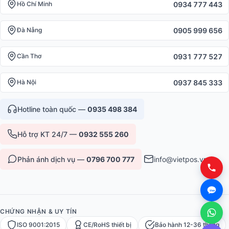
0934 777 443
Hồ Chí Minh
0905 999 656
Đà Nẵng
0931 777 527
Cần Thơ
0937 845 333
Hà Nội
Hotline toàn quốc —
0935 498 384
Hỗ trợ KT 24/7 —
0932 555 260
Phản ánh dịch vụ —
0796 700 777
info@vietpos.vn
CHỨNG NHẬN & UY TÍN
ISO 9001:2015
CE/RoHS thiết bị
Bảo hành 12-36 tháng