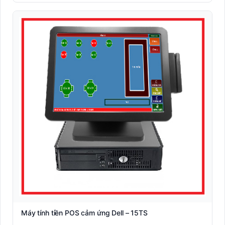
Máy Kiosk - Máy tự phục vụ
Máy POS Android
Máy POS các hãng
Máy POS các mô hình
Máy POS cầm tay
Máy POS Elanda
Máy POS hãng Partner
Máy POS P2C
Máy POS Sunmi
Máy tính tiền Easy POS
MÁY ZPOS ( Korea )
POSBANK Hàn Quốc
Trọn bộ máy tính tiền
Máy tính tiền POS cảm ứng Dell – 15TS
Máy tuần tra