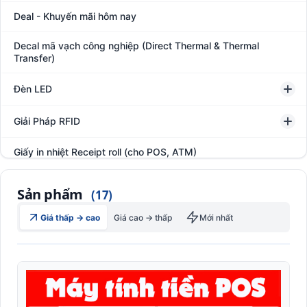
Deal - Khuyến mãi hôm nay
Decal mã vạch công nghiệp (Direct Thermal & Thermal
Transfer)
Đèn LED
Giải Pháp RFID
Giấy in nhiệt Receipt roll (cho POS, ATM)
Hệ thống giám sát đóng gói hàng hóa
Sản phẩm
(17)
In thẻ khách hàng
Giá thấp → cao
Giá cao → thấp
Mới nhất
Kệ kho hàng
Kệ siêu thị trưng bày