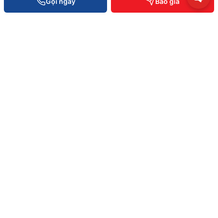
Gọi ngay
Báo giá
Khách hàng tiêu biểu
Bài viết & tin tức
Tuyển dụng
Câu hỏi thường gặp
Chính sách bảo hành
Chính sách bảo mật
VĂN PHÒNG TOÀN QUỐC
0934 777 443
Hồ Chí Minh
0905 999 656
Đà Nẵng
0931 777 527
Cần Thơ
0937 845 333
Hà Nội
Hotline toàn quốc —
0935 498 384