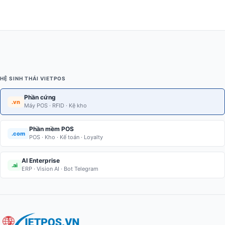
RFID
Robot Phục Vụ Nhà Hàng
Tem phụ hàng nhập khẩu (Tuân thủ NĐ 43/2017)
Tem vải nhãn mác may mặc (Woven/Satin xuất khẩu)
HỆ SINH THÁI VIETPOS
Thiết Bị Bán Lẻ POS
Phần cứng
.vn
Máy POS · RFID · Kệ kho
Thiết bị phòng chống Covid-19
Phần mềm POS
.com
POS · Kho · Kế toán · Loyalty
Thiết bị văn phòng
AI Enterprise
.ai
ERP · Vision AI · Bot Telegram