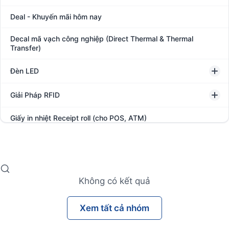
Deal - Khuyến mãi hôm nay
Decal mã vạch công nghiệp (Direct Thermal & Thermal
Transfer)
Đèn LED
Giải Pháp RFID
Giấy in nhiệt Receipt roll (cho POS, ATM)
Hệ thống giám sát đóng gói hàng hóa
In thẻ khách hàng
Không có kết quả
Kệ kho hàng
Xem tất cả nhóm
Kệ siêu thị trưng bày