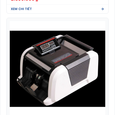
XEM CHI TIẾT
Nhãn giá điện tử
Nhãn Linerless không lót (Eco-friendly)
Nhãn Shipping vận chuyển quốc tế (DHL/UPS/FedEx)
Nhãn y tế dược phẩm (Blood tube, Medicine label)
Nhận dạng sinh trắc học
Phần mềm quản lý
RFID
Robot Phục Vụ Nhà Hàng
Tem phụ hàng nhập khẩu (Tuân thủ NĐ 43/2017)
Tem vải nhãn mác may mặc (Woven/Satin xuất khẩu)