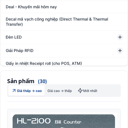
Deal - Khuyến mãi hôm nay
Decal mã vạch công nghiệp (Direct Thermal & Thermal
Transfer)
Đèn LED
Giải Pháp RFID
Giấy in nhiệt Receipt roll (cho POS, ATM)
Hệ thống giám sát đóng gói hàng hóa
Sản phẩm
(30)
In thẻ khách hàng
Giá thấp → cao
Giá cao → thấp
Mới nhất
Kệ kho hàng
Kệ siêu thị trưng bày