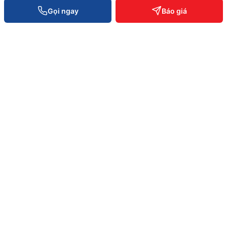
Gọi ngay
Báo giá
VĂN PHÒNG TOÀN QUỐC
0934 777 443
Hồ Chí Minh
0905 999 656
Đà Nẵng
0931 777 527
Cần Thơ
0937 845 333
Hà Nội
Hotline toàn quốc —
0935 498 384
Hỗ trợ KT 24/7 —
0932 555 260
Phản ánh dịch vụ —
0796 700 777
info@vietpos.vn