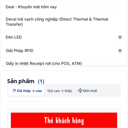
Deal - Khuyến mãi hôm nay
Decal mã vạch công nghiệp (Direct Thermal & Thermal
Transfer)
Đèn LED
Giải Pháp RFID
Giấy in nhiệt Receipt roll (cho POS, ATM)
Hệ thống giám sát đóng gói hàng hóa
Sản phẩm
(1)
In thẻ khách hàng
Giá thấp → cao
Giá cao → thấp
Mới nhất
Thẻ bảo hành
Thẻ nhân viên
Thẻ sinh viên
Thẻ thành viên