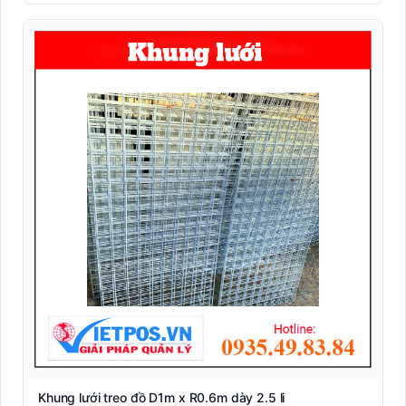
Kiểm soát Barrier
Kiểm Soát Ra Vào Thông Minh
Kiểm soát thông minh
Máy đọc vân tay công nghiệp (Biometric Reader)
Máy in thẻ nhựa Pointman
Máy tính bảng Rugged công nghiệp (Industrial Tablet)
Máy tính cầm tay công nghiệp PDA (Mobile Computer)
Máy tính tiền POS
Máy tuần tra
Nhãn A4 self-adhesive văn phòng (Sticker Sheet)
Khung lưới treo đồ D1m x R0.6m dày 2.5 li