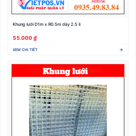
Tem vải nhãn mác may mặc (Woven/Satin xuất khẩu)
Thiết Bị Bán Lẻ POS
Khung lưới D1m x R0.5m dày 2.5 li
Thiết bị phòng chống Covid-19
55.000 ₫
Thiết bị văn phòng
XEM CHI TIẾT