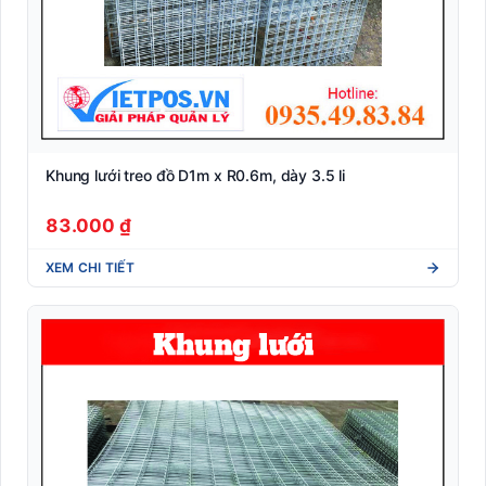
Khung lưới treo đồ D1m x R0.6m, dày 3.5 li
83.000 ₫
XEM CHI TIẾT