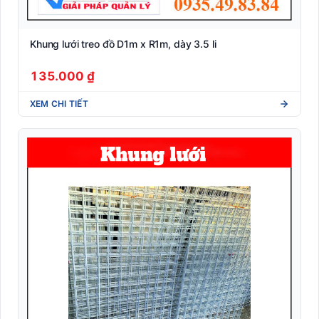
Khung lưới treo đồ D1m x R1m, dày 3.5 li
135.000 ₫
XEM CHI TIẾT