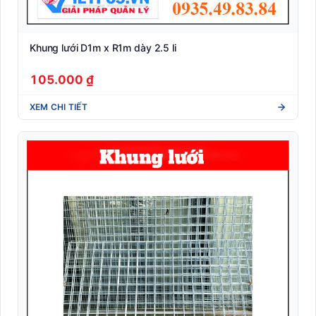
Khung lưới D1m x R1m dày 2.5 li
105.000 ₫
XEM CHI TIẾT