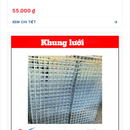
Nhãn Dymo compatible (LabelWriter/4XL)
55.000 ₫
Nhãn giá điện tử
XEM CHI TIẾT
Nhãn Linerless không lót (Eco-friendly)
Nhãn Shipping vận chuyển quốc tế (DHL/UPS/FedEx)
Nhãn y tế dược phẩm (Blood tube, Medicine label)
Nhận dạng sinh trắc học
Phần mềm quản lý
RFID
Robot Phục Vụ Nhà Hàng
Tem phụ hàng nhập khẩu (Tuân thủ NĐ 43/2017)