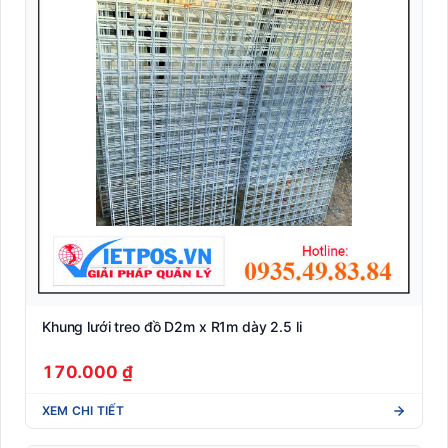
Khung lưới treo đồ D2m x R1m dày 2.5 li
170.000 ₫
XEM CHI TIẾT