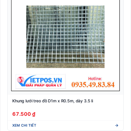
Khung lưới treo đồ D1m x R0.5m, dày 3.5 li
67.500 ₫
XEM CHI TIẾT