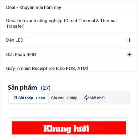
Deal - Khuyến mãi hôm nay
Decal mã vạch công nghiệp (Direct Thermal & Thermal
Transfer)
Đèn LED
Giải Pháp RFID
Giấy in nhiệt Receipt roll (cho POS, ATM)
Hệ thống giám sát đóng gói hàng hóa
Sản phẩm
(27)
In thẻ khách hàng
Giá thấp → cao
Giá cao → thấp
Mới nhất
Kệ kho hàng
Kệ siêu thị trưng bày
Kệ đôi dày 0.7