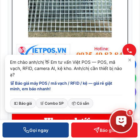
Em chào anh/chị 👋 Em tư vấn Việt POS — POS, mã
vạch, RFID, camera AI, kệ kho. Anh/chị cần thiết bị nào
Khung lưới D1.2m x R1m dày 2.5 ly - ô 2cm
ạ?
🛒 Báo giá máy POS / mã vạch / RFID / kệ — giá rẻ giật
210.000 ₫
mình, em báo nhanh!
XEM CHI TIẾT
💵 Báo giá
🛒 Combo SP
📦 Có sẵn
1
Gọi ngay
Báo giá