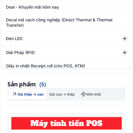
Deal - Khuyến mãi hôm nay
Decal mã vạch công nghiệp (Direct Thermal & Thermal
Transfer)
Đèn LED
Giải Pháp RFID
Giấy in nhiệt Receipt roll (cho POS, ATM)
Hệ thống giám sát đóng gói hàng hóa
Sản phẩm
(5)
In thẻ khách hàng
Giá thấp → cao
Giá cao → thấp
Mới nhất
Kệ kho hàng
Kệ siêu thị trưng bày