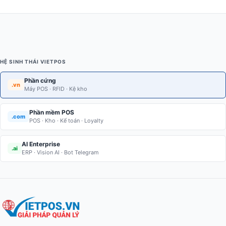
HỆ SINH THÁI VIETPOS
Phần cứng
.vn
Máy POS · RFID · Kệ kho
Phần mềm POS
.com
POS · Kho · Kế toán · Loyalty
AI Enterprise
.ai
ERP · Vision AI · Bot Telegram