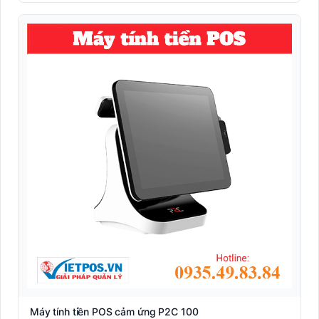
Máy Kiosk - Máy tự phục vụ
Máy POS Android
Máy POS các hãng
Máy POS các mô hình
Máy POS cầm tay
Máy POS Elanda
Máy POS hãng Partner
Máy POS P2C
Máy POS Sunmi
Máy tính tiền Easy POS
MÁY ZPOS ( Korea )
POSBANK Hàn Quốc
Trọn bộ máy tính tiền
Máy tính tiền POS cảm ứng P2C 100
Máy tuần tra