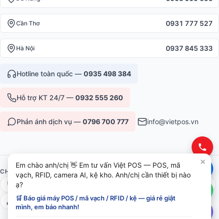
0931 777 527
Cần Thơ
0937 845 333
Hà Nội
Hotline toàn quốc —
0935 498 384
Hỗ trợ KT 24/7 —
0932 555 260
Phản ánh dịch vụ —
0796 700 777
info@vietpos.vn
Em chào anh/chị 👋 Em tư vấn Việt POS — POS, mã
CHỨNG NHẬN & UY TÍN
vạch, RFID, camera AI, kệ kho. Anh/chị cần thiết bị nào
ạ?
ISO 9001:2015
CE/RoHS thiết bị
Bảo hành 12-36 tháng
🛒 Báo giá máy POS / mã vạch / RFID / kệ — giá rẻ giật
6+ năm phục vụ B2B
mình, em báo nhanh!