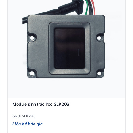
Kiểm soát Barrier
Kiểm Soát Ra Vào Thông Minh
Kiểm soát thông minh
Máy đọc vân tay công nghiệp (Biometric Reader)
Máy in thẻ nhựa Pointman
Máy tính bảng Rugged công nghiệp (Industrial Tablet)
Máy tính cầm tay công nghiệp PDA (Mobile Computer)
Máy tính tiền POS
Module sinh trắc học SLK20S
Máy tuần tra
SKU: SLK20S
Nhãn A4 self-adhesive văn phòng (Sticker Sheet)
Liên hệ báo giá
Nhãn Dymo compatible (LabelWriter/4XL)