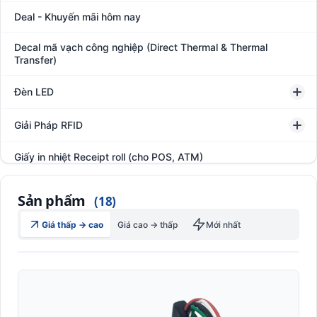
Deal - Khuyến mãi hôm nay
Decal mã vạch công nghiệp (Direct Thermal & Thermal
Transfer)
Đèn LED
Giải Pháp RFID
Giấy in nhiệt Receipt roll (cho POS, ATM)
Hệ thống giám sát đóng gói hàng hóa
Sản phẩm
(18)
In thẻ khách hàng
Giá thấp → cao
Giá cao → thấp
Mới nhất
Kệ kho hàng
Kệ siêu thị trưng bày