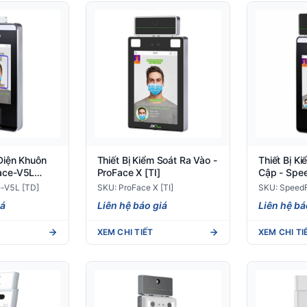
 Diện Khuôn
Thiết Bị Kiểm Soát Ra Vào -
Thiết Bị K
ace-V5L
ProFace X [TI]
Cập - Spe
[TI]
-V5L [TD]
SKU: ProFace X [TI]
SKU: SpeedF
iá
Liên hệ báo giá
Liên hệ bá
XEM CHI TIẾT
XEM CHI TI