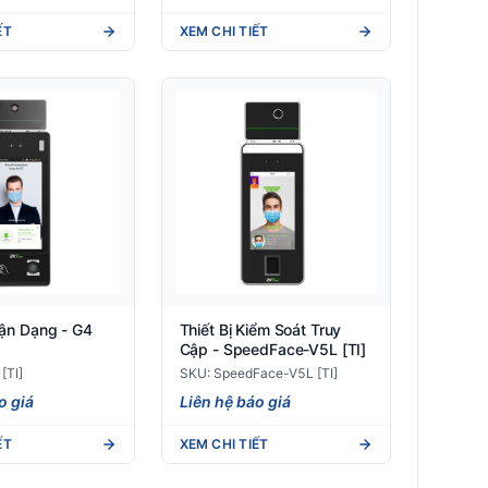
ẾT
XEM CHI TIẾT
hận Dạng - G4
Thiết Bị Kiểm Soát Truy
Cập - SpeedFace-V5L [TI]
[TI]
SKU: SpeedFace-V5L [TI]
o giá
Liên hệ báo giá
ẾT
XEM CHI TIẾT