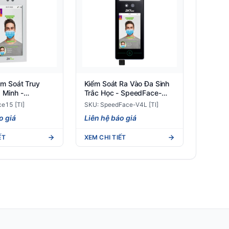
iểm Soát Truy
Kiểm Soát Ra Vào Đa Sinh
Minh -
Trắc Học - SpeedFace-
 [TI]
V4L [TI]
e15 [TI]
SKU: SpeedFace-V4L [TI]
o giá
Liên hệ báo giá
ẾT
XEM CHI TIẾT