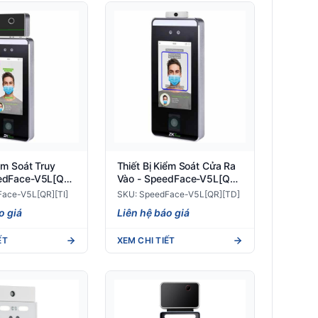
iểm Soát Truy
Thiết Bị Kiểm Soát Cửa Ra
edFace-V5L[QR]
Vào - SpeedFace-V5L[QR]
[TD]
ace-V5L[QR][TI]
SKU: SpeedFace-V5L[QR][TD]
o giá
Liên hệ báo giá
ẾT
XEM CHI TIẾT