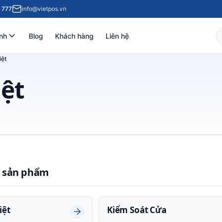
 777
info@vietpos.vn
nh
Blog
Khách hàng
Liên hệ
iệt
ệt
 sản phẩm
iệt
Kiểm Soát Cửa