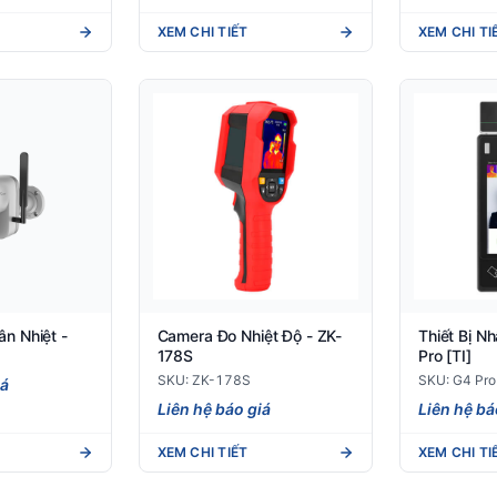
XEM CHI TIẾT
XEM CHI TI
n Nhiệt -
Camera Đo Nhiệt Độ - ZK-
Thiết Bị N
178S
Pro [TI]
SKU: ZK-178S
SKU: G4 Pro 
iá
Liên hệ báo giá
Liên hệ bá
XEM CHI TIẾT
XEM CHI TI