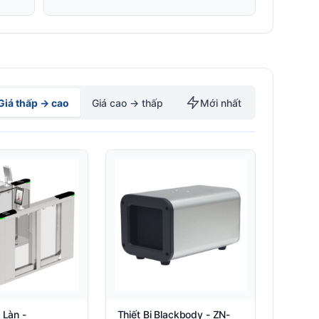
Giá thấp → cao
Giá cao → thấp
Mới nhất
 Làn -
Thiết Bị Blackbody - ZN-