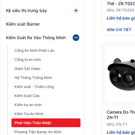
Thể - ZK-TD2
SKU: ZK-TD200
Kệ siêu thị trưng bày
Liên hệ báo g
Kiểm soát Barrier
XEM CHI TIẾT
Kiểm Soát Ra Vào Thông Minh
Cổng An Ninh Phân Làn
Cổng từ an ninh
Giám Sát Video
Hệ Thống Thông Minh
Kiểm soát - Chấm công
Kiểm Soát Cửa
Kiểm tra an ninh
Camera Đo Thâ
Kiểm Tra An Ninh
ZN-T1
Phát Hiện Thân Nhiệt
SKU: ZN-T1
Liên hệ báo g
Phương Tiện &amp; An Ninh