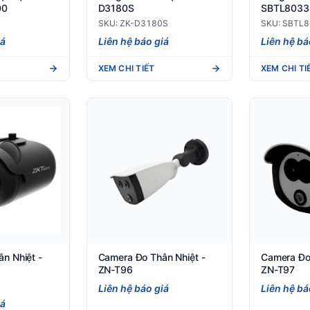
00
D3180S
SBTL8033
SKU: ZK-D3180S
SKU: SBTL
iá
Liên hệ báo giá
Liên hệ bá
XEM CHI TIẾT
XEM CHI TI
n Nhiệt -
Camera Đo Thân Nhiệt -
Camera Đo 
ZN-T96
ZN-T97
Liên hệ báo giá
Liên hệ bá
iá