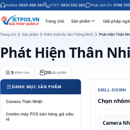
Hotline
0935 498 384
HTKT
0932 555 260
Phản ánh DV
0796 700
Trang chủ
Sản phẩm
Giải pháp ngà
Trang chủ
Sản phẩm
Kiểm Soát Ra Vào Thông Minh
Phát Hiện Thân Nh
Phát Hiện Thân Nhi
3
20
nhóm con
sản phẩm
DANH MỤC SẢN PHẨM
DRILL-DOWN
Chọn nhóm
Camera Thân Nhiệt
Combo máy POS bán hàng giá siêu
rẻ
Camera Nh