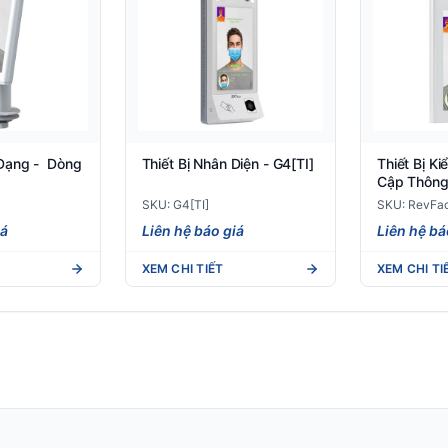
 Dạng - Dòng
Thiết Bị Nhân Diện - G4[TI]
Thiết Bị K
Cập Thông 
RevFace15
SKU: G4[TI]
SKU: RevFac
iá
Liên hệ báo giá
Liên hệ bá
XEM CHI TIẾT
XEM CHI TI