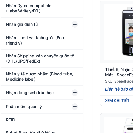
Nhãn Dymo compatible
(LabelWriter/4XL)
Nhãn giá điện tử
Nhãn Linerless không lót (Eco-
friendly)
Nhãn Shipping vận chuyển quốc tế
(DHL/UPS/FedEx)
Thiết Bị Nhận
Nhãn y tế dược phẩm (Blood tube,
Mặt - SpeedF
Medicine label)
[TD]
SKU: SpeedFace
Liên hệ báo g
Nhận dạng sinh trắc học
XEM CHI TIẾT
Phần mềm quản lý
RFID
Robot Phục Vụ Nhà Hàng