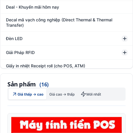
Deal - Khuyến mãi hôm nay
Decal mã vạch công nghiệp (Direct Thermal & Thermal
Transfer)
Đèn LED
Giải Pháp RFID
Giấy in nhiệt Receipt roll (cho POS, ATM)
Hệ thống giám sát đóng gói hàng hóa
Sản phẩm
(16)
In thẻ khách hàng
Giá thấp → cao
Giá cao → thấp
Mới nhất
Kệ kho hàng
Kệ siêu thị trưng bày