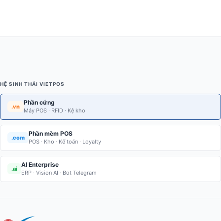
HỆ SINH THÁI VIETPOS
Phần cứng
.vn
Máy POS · RFID · Kệ kho
Phần mềm POS
.com
POS · Kho · Kế toán · Loyalty
AI Enterprise
.ai
ERP · Vision AI · Bot Telegram