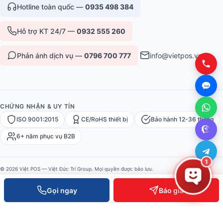
Hotline toàn quốc —
0935 498 384
Hỗ trợ KT 24/7 —
0932 555 260
Phản ánh dịch vụ —
0796 700 777
info@vietpos.vn
CHỨNG NHẬN & UY TÍN
ISO 9001:2015
CE/RoHS thiết bị
Bảo hành 12-36 tháng
6+ năm phục vụ B2B
1
© 2026 Việt POS — Việt Đức Trí Group. Mọi quyền được bảo lưu.
Bảo mật
·
Điều khoản
·
Sitemap
Gọi ngay
Báo giá