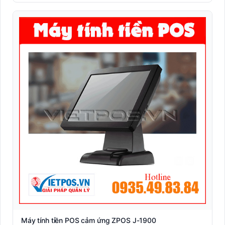
Máy Kiosk - Máy tự phục vụ
Máy POS Android
Máy POS các hãng
Máy POS các mô hình
Máy POS cầm tay
Máy POS Elanda
Máy POS hãng Partner
Máy POS P2C
Máy POS Sunmi
Máy tính tiền Easy POS
MÁY ZPOS ( Korea )
POSBANK Hàn Quốc
Trọn bộ máy tính tiền
Máy tính tiền POS cảm ứng ZPOS J-1900
Máy tuần tra