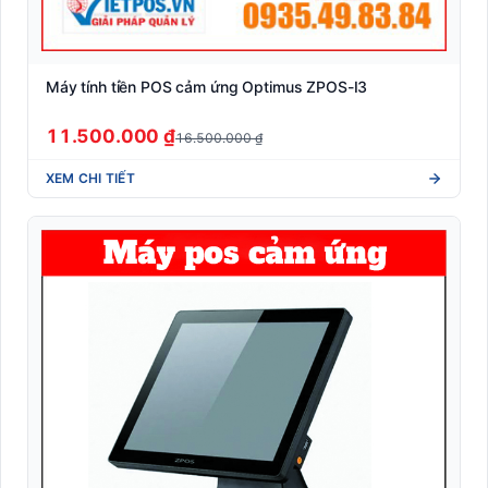
Tem phụ hàng nhập khẩu (Tuân thủ NĐ 43/2017)
Tem vải nhãn mác may mặc (Woven/Satin xuất khẩu)
Máy tính tiền POS cảm ứng Optimus ZPOS-I3
Thiết Bị Bán Lẻ POS
11.500.000 ₫
16.500.000 ₫
Thiết bị phòng chống Covid-19
XEM CHI TIẾT
Thiết bị văn phòng