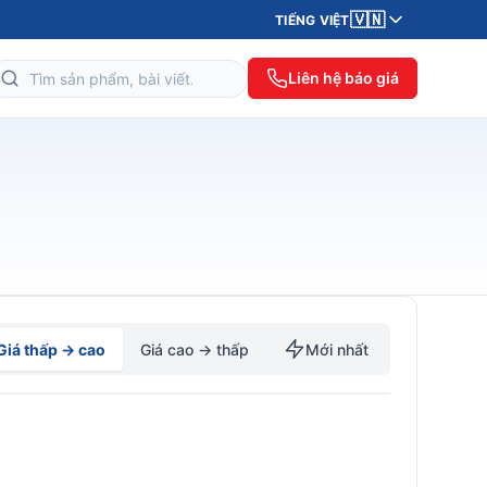
🇻🇳
TIẾNG VIỆT
Liên hệ báo giá
Giá thấp → cao
Giá cao → thấp
Mới nhất