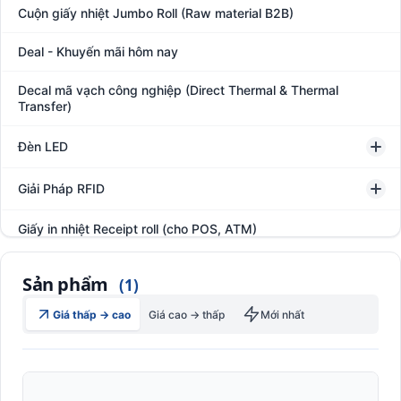
Cuộn giấy nhiệt Jumbo Roll (Raw material B2B)
Deal - Khuyến mãi hôm nay
Decal mã vạch công nghiệp (Direct Thermal & Thermal
Transfer)
Đèn LED
Giải Pháp RFID
Giấy in nhiệt Receipt roll (cho POS, ATM)
Hệ thống giám sát đóng gói hàng hóa
Sản phẩm
(1)
In thẻ khách hàng
Giá thấp → cao
Giá cao → thấp
Mới nhất
Kệ kho hàng
Kệ siêu thị trưng bày