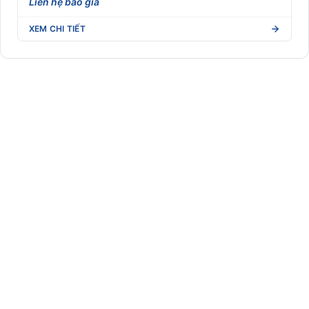
Liên hệ báo giá
Nhãn Dymo compatible (LabelWriter/4XL)
XEM CHI TIẾT
Nhãn giá điện tử
Nhãn Linerless không lót (Eco-friendly)
Nhãn Shipping vận chuyển quốc tế (DHL/UPS/FedEx)
Nhãn y tế dược phẩm (Blood tube, Medicine label)
Nhận dạng sinh trắc học
Phần mềm quản lý
RFID
Robot Phục Vụ Nhà Hàng
Tem phụ hàng nhập khẩu (Tuân thủ NĐ 43/2017)