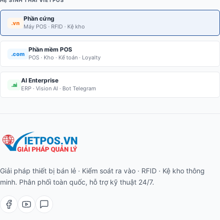
HỆ SINH THÁI VIETPOS
Phần cứng
.vn
Máy POS · RFID · Kệ kho
Phần mềm POS
.com
POS · Kho · Kế toán · Loyalty
AI Enterprise
.ai
ERP · Vision AI · Bot Telegram
Giải pháp thiết bị bán lẻ · Kiểm soát ra vào · RFID · Kệ kho thông
minh. Phân phối toàn quốc, hỗ trợ kỹ thuật 24/7.