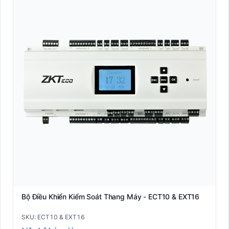
Kiểm soát Barrier
Kiểm Soát Ra Vào Thông Minh
Kiểm soát thông minh
Máy đọc vân tay công nghiệp (Biometric Reader)
Máy in thẻ nhựa Pointman
Máy tính bảng Rugged công nghiệp (Industrial Tablet)
Máy tính cầm tay công nghiệp PDA (Mobile Computer)
Máy tính tiền POS
Bộ Điều Khiển Kiểm Soát Thang Máy - ECT10 & EXT16
Máy tuần tra
SKU: ECT10 & EXT16
Nhãn A4 self-adhesive văn phòng (Sticker Sheet)