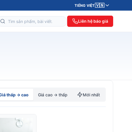
🇻🇳
TIẾNG VIỆT
Liên hệ báo giá
Giá thấp → cao
Giá cao → thấp
Mới nhất