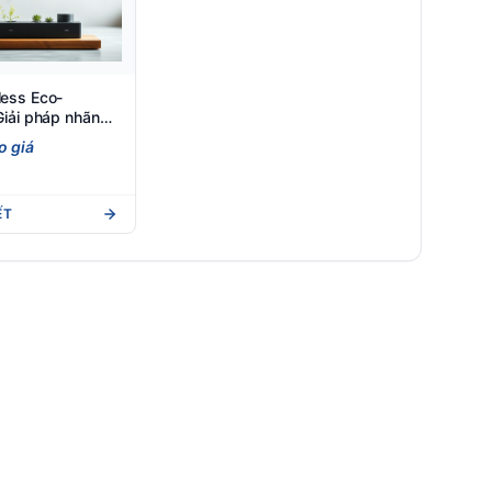
less Eco-
 Giải pháp nhãn
hân thiện môi
o giá
ẾT