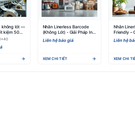
s không lót —
Nhãn Linerless Barcode
Nhãn Liner
iết kiệm 50%
(Không Lót) - Giải Pháp In
Friendly –
Tem Mã Vạch Thân Thiện
không lót t
8x40
Liên hệ báo giá
Liên hệ bá
Môi Trường
trường
iá
XEM CHI TIẾT
XEM CHI TI