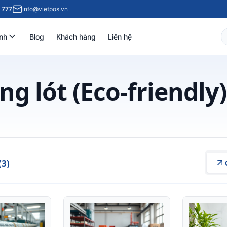
 777
info@vietpos.vn
nh
Blog
Khách hàng
Liên hệ
g lót (Eco-friendly)
(3)