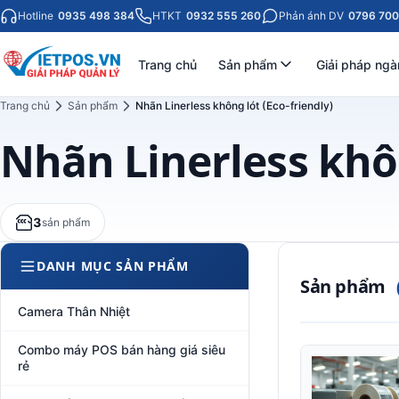
Hotline
0935 498 384
HTKT
0932 555 260
Phản ánh DV
0796 700
Trang chủ
Sản phẩm
Giải pháp ngà
Trang chủ
Sản phẩm
Nhãn Linerless không lót (Eco-friendly)
Nhãn Linerless khôn
3
sản phẩm
DANH MỤC SẢN PHẨM
Sản phẩm
Camera Thân Nhiệt
Combo máy POS bán hàng giá siêu
rẻ