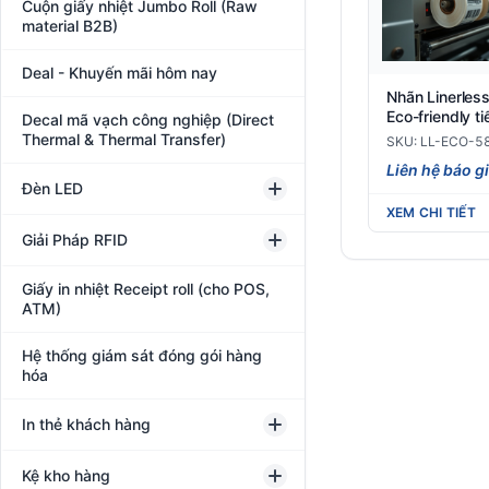
Cuộn giấy nhiệt Jumbo Roll (Raw
material B2B)
Deal - Khuyến mãi hôm nay
Nhãn Linerles
Eco-friendly t
Decal mã vạch công nghiệp (Direct
cuộn dài
Thermal & Thermal Transfer)
SKU: LL-ECO-5
Liên hệ báo g
Đèn LED
XEM CHI TIẾT
Giải Pháp RFID
Giấy in nhiệt Receipt roll (cho POS,
ATM)
Hệ thống giám sát đóng gói hàng
hóa
In thẻ khách hàng
Kệ kho hàng