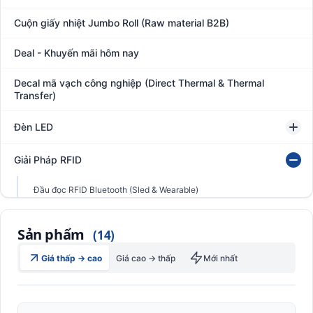
Cuộn giấy nhiệt Jumbo Roll (Raw material B2B)
Deal - Khuyến mãi hôm nay
Decal mã vạch công nghiệp (Direct Thermal & Thermal
Transfer)
Đèn LED
Giải Pháp RFID
Đầu đọc RFID Bluetooth (Sled & Wearable)
Đầu đọc RFID cầm tay
Sản phẩm
Đầu đọc RFID cố đinh
(14)
Đầu đọc RFID cố định (Fixed Mount Reader)
Giá thấp → cao
Giá cao → thấp
Mới nhất
Đầu đọc RFID UHF cầm tay (PDA)
Phần mềm RFID