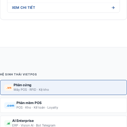
XEM CHI TIẾT
HỆ SINH THÁI VIETPOS
Phần cứng
.vn
Máy POS · RFID · Kệ kho
Phần mềm POS
.com
POS · Kho · Kế toán · Loyalty
AI Enterprise
.ai
ERP · Vision AI · Bot Telegram