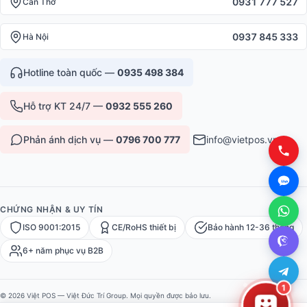
0931 777 527
Cần Thơ
0937 845 333
Hà Nội
Hotline toàn quốc —
0935 498 384
Hỗ trợ KT 24/7 —
0932 555 260
Phản ánh dịch vụ —
0796 700 777
info@vietpos.vn
CHỨNG NHẬN & UY TÍN
ISO 9001:2015
CE/RoHS thiết bị
Bảo hành 12-36 tháng
6+ năm phục vụ B2B
1
© 2026 Việt POS — Việt Đức Trí Group. Mọi quyền được bảo lưu.
Bảo mật
·
Điều khoản
·
Sitemap