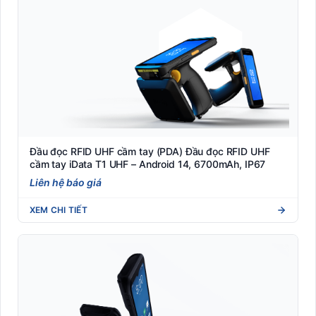
Thẻ RFID
Thiết bị RFID bị động
Thiết bị RFID chủ động
Giấy in nhiệt Receipt roll (cho POS, ATM)
Hệ thống giám sát đóng gói hàng hóa
In thẻ khách hàng
Đầu đọc RFID UHF cầm tay (PDA) Đầu đọc RFID UHF
cầm tay iData T1 UHF – Android 14, 6700mAh, IP67
Kệ kho hàng
Liên hệ báo giá
Kệ siêu thị trưng bày
XEM CHI TIẾT
Kiểm soát Barrier
Kiểm Soát Ra Vào Thông Minh
Kiểm soát thông minh