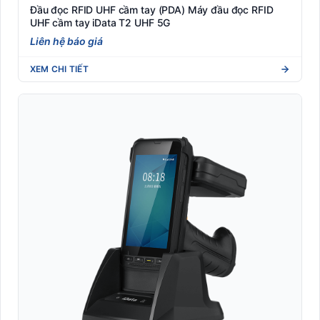
Đầu đọc RFID UHF cầm tay (PDA) Máy đầu đọc RFID
Nhãn Shipping vận chuyển quốc tế (DHL/UPS/FedEx)
UHF cầm tay iData T2 UHF 5G
Liên hệ báo giá
Nhãn y tế dược phẩm (Blood tube, Medicine label)
XEM CHI TIẾT
Nhận dạng sinh trắc học
Phần mềm quản lý
RFID
Robot Phục Vụ Nhà Hàng
Tem phụ hàng nhập khẩu (Tuân thủ NĐ 43/2017)
Tem vải nhãn mác may mặc (Woven/Satin xuất khẩu)
Thiết Bị Bán Lẻ POS
Thiết bị phòng chống Covid-19