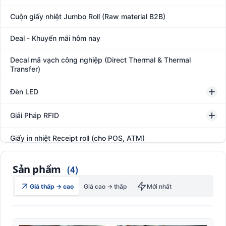
Cuộn giấy nhiệt Jumbo Roll (Raw material B2B)
Deal - Khuyến mãi hôm nay
Decal mã vạch công nghiệp (Direct Thermal & Thermal
Transfer)
Đèn LED
Giải Pháp RFID
Giấy in nhiệt Receipt roll (cho POS, ATM)
Hệ thống giám sát đóng gói hàng hóa
Sản phẩm
(4)
In thẻ khách hàng
Giá thấp → cao
Giá cao → thấp
Mới nhất
Kệ kho hàng