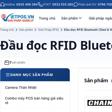
Hotline
0935 498 384
HTKT
0932 555 260
Phản ánh DV
0796 700
Trang chủ
Sản phẩm
Giải pháp ngà
Trang chủ
Sản phẩm
Giải Pháp RFID
Đầu đọc RFID Bluetooth (Sled & 
Đầu đọc RFID Bluet
7
sản phẩm
DANH MỤC SẢN PHẨM
Sản phẩm
Camera Thân Nhiệt
Combo máy POS bán hàng giá siêu
rẻ