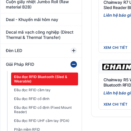
Cuộn giấy nhiệt Jumbo Roll (Raw
Chainway R7 
material B2B)
Sled Reader Bl
Đầu đọc RFID 
Liên hệ báo g
Deal - Khuyến mãi hôm nay
Decal mã vạch công nghiệp (Direct
Thermal & Thermal Transfer)
XEM CHI TIẾT
Đèn LED
Giải Pháp RFID
Đầu đọc RFID Bluetooth (Sled &
Chainway R5 
Wearable)
Bluetooth RFI
Đầu đọc RFID cầm tay
Đầu đọc RFID
Liên hệ báo g
Đầu đọc RFID cố đinh
XEM CHI TIẾT
Đầu đọc RFID cố định (Fixed Mount
Reader)
Đầu đọc RFID UHF cầm tay (PDA)
Phần mềm RFID