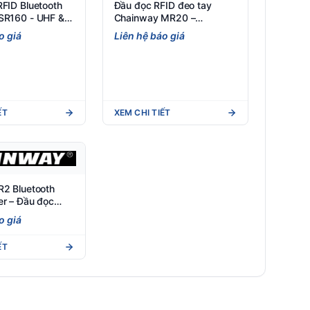
FID Bluetooth
Đầu đọc RFID đeo tay
SR160 - UHF &
Chainway MR20 –
Bluetooth UHF, 64g, IP65,
o giá
Liên hệ báo giá
tầm đọc 80cm
ẾT
XEM CHI TIẾT
R2 Bluetooth
r – Đầu đọc
ooth 31m
o giá
ẾT