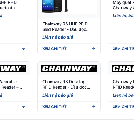
UHF RFID
Máy quét R
uetooth –
Chainway 
cầm tay
Barcode
iá
Liên hệ bá
Chainway R6 UHF RFID
Sled Reader - Đầu đọc
RFID Bluetooth cho điện
Liên hệ báo giá
thoại
XEM CHI TIẾT
XEM CHI TI
Wearable
Chainway R3 Desktop
Chainway 
D Reader –
RFID Reader - Đầu đọc
RFID Reade
 Đeo Tay
UHF chuyên dụng cho bàn
RFID Bluet
iá
Liên hệ báo giá
Liên hệ bá
làm việc
XEM CHI TIẾT
XEM CHI TI