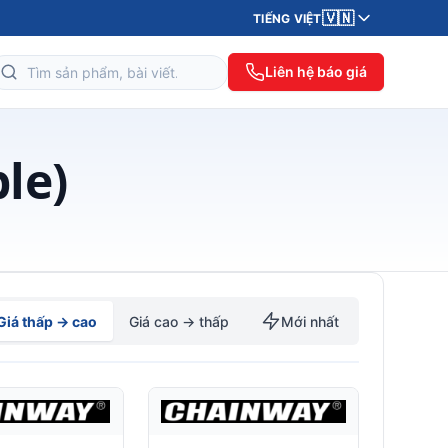
🇻🇳
TIẾNG VIỆT
Liên hệ báo giá
le)
Giá thấp → cao
Giá cao → thấp
Mới nhất