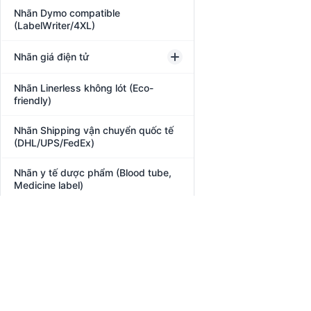
Nhãn Dymo compatible
(LabelWriter/4XL)
Nhãn giá điện tử
Nhãn Linerless không lót (Eco-
friendly)
Nhãn Shipping vận chuyển quốc tế
(DHL/UPS/FedEx)
Nhãn y tế dược phẩm (Blood tube,
Medicine label)
Nhận dạng sinh trắc học
Phần mềm quản lý
RFID
Robot Phục Vụ Nhà Hàng