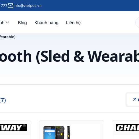
 777
info@vietpos.vn
nh
Blog
Khách hàng
Liên hệ
Wearable)
ooth (Sled & Wearab
(7)