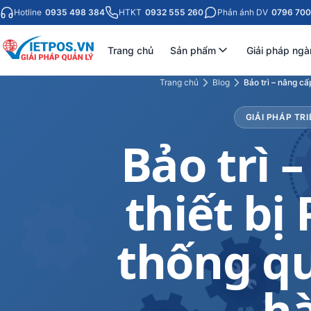
Hotline
0935 498 384
HTKT
0932 555 260
Phản ánh DV
0796 700
Trang chủ
Sản phẩm
Giải pháp ngà
Trang chủ
Blog
Bảo trì – nâng cấ
GIẢI PHÁP TRI
Bảo trì 
thiết bị
thống qu
h