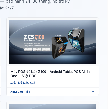
 — bảo hành 24-36 tháng, hỗ trợ kỹ
ật 24/7.
Máy POS để bàn Z100 - Android Tablet POS All-in-
One — Việt POS
Liên hệ báo giá
XEM CHI TIẾT