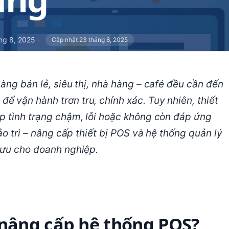
ng 8, 2025
·
Cập nhật 23 tháng 8, 2025
àng bán lẻ, siêu thị, nhà hàng – café đều cần đến
 vận hành trơn tru, chính xác. Tuy nhiên, thiết
p tình trạng chậm, lỗi hoặc không còn đáp ứng
ảo trì – nâng cấp thiết bị POS và hệ thống quản lý
 ưu cho doanh nghiệp.
à nâng cấp hệ thống POS?