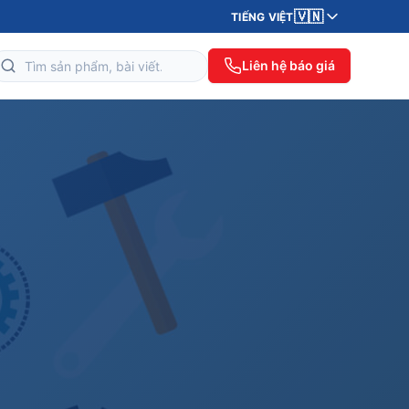
🇻🇳
TIẾNG VIỆT
Liên hệ báo giá