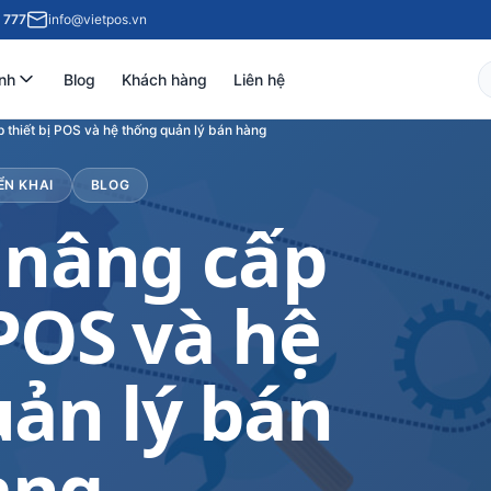
 777
info@vietpos.vn
nh
Blog
Khách hàng
Liên hệ
p thiết bị POS và hệ thống quản lý bán hàng
ỂN KHAI
BLOG
– nâng cấp
 POS và hệ
ản lý bán
àng