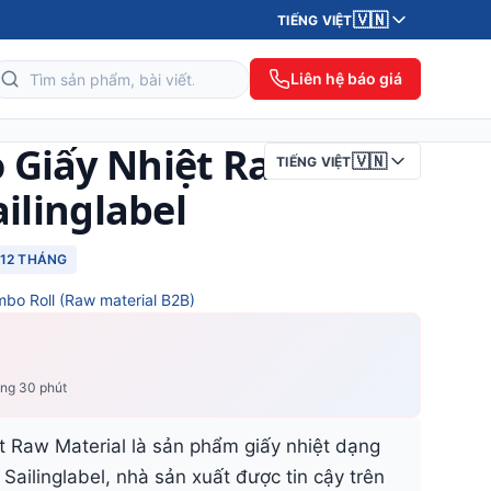
🇻🇳
TIẾNG VIỆT
Liên hệ báo giá
 Giấy Nhiệt Raw
🇻🇳
TIẾNG VIỆT
ailinglabel
12 THÁNG
mbo Roll (Raw material B2B)
ong 30 phút
 Raw Material là sản phẩm giấy nhiệt dạng
 Sailinglabel, nhà sản xuất được tin cậy trên