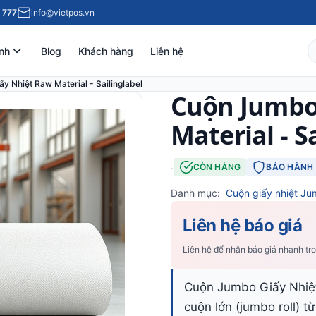
 777
info@vietpos.vn
nh
Blog
Khách hàng
Liên hệ
y Nhiệt Raw Material - Sailinglabel
Cuộn Jumbo
Material - S
·
CÒN HÀNG
BẢO HÀNH 
Danh mục:
Cuộn giấy nhiệt Ju
Liên hệ báo giá
Liên hệ để nhận báo giá nhanh tr
Cuộn Jumbo Giấy Nhiệt
cuộn lớn (jumbo roll) từ