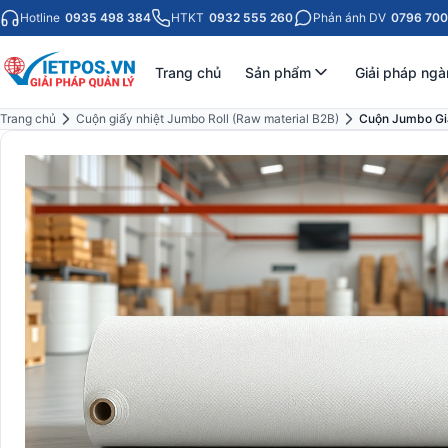
Hotline
0935 498 384
HTKT
0932 555 260
Phản ánh DV
0796 700
Trang chủ
Sản phẩm
Giải pháp ngà
Trang chủ
Cuộn giấy nhiệt Jumbo Roll (Raw material B2B)
Cuộn Jumbo Giấ