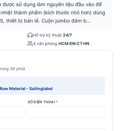
m được sử dụng làm nguyên liệu đầu vào để
 nhiệt thành phẩm (kích thước nhỏ hơn) dùng
S, thiết bị bán lẻ. Cuộn jumbo đảm b…
Hỗ trợ kỹ thuật
24/7
4 văn phòng
HCM·ĐN·CT·HN
trong 30 phút
aw Material - Sailinglabel
SỐ ĐIỆN THOẠI
*