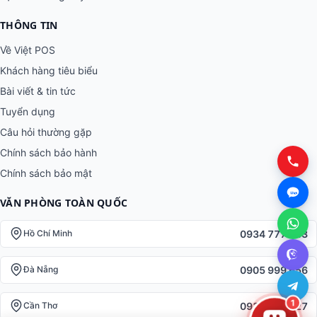
Giải pháp thiết bị bán lẻ · Kiểm soát ra vào · RFID · Kệ kho thông
minh. Phân phối toàn quốc, hỗ trợ kỹ thuật 24/7.
SẢN PHẨM
Tất cả nhóm
Máy POS bán hàng
Máy in mã vạch · hoá đơn
Kiểm soát ra vào
RFID & nhận dạng
Kệ kho · trưng bày
1