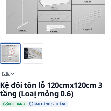
🇻🇳
Kệ đôi tôn lỗ 120cmx120cm 3
tầng (Loaị mỏng 0.6)
·
CÒN HÀNG
BẢO HÀNH 12 THÁNG