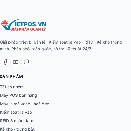
XEM CHI TIẾT
HỆ SINH THÁI VIETPOS
Phần cứng
.vn
Máy POS · RFID · Kệ kho
Phần mềm POS
.com
POS · Kho · Kế toán · Loyalty
AI Enterprise
.ai
ERP · Vision AI · Bot Telegram