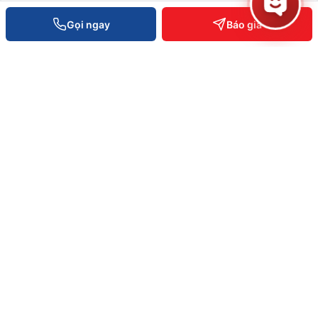
THÔNG TIN
Gọi ngay
Báo giá
Về Việt POS
Khách hàng tiêu biểu
Bài viết & tin tức
Tuyển dụng
Câu hỏi thường gặp
Chính sách bảo hành
Chính sách bảo mật
VĂN PHÒNG TOÀN QUỐC
0934 777 443
Hồ Chí Minh
0905 999 656
Đà Nẵng
0931 777 527
Cần Thơ